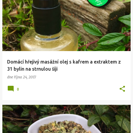
Domácí hřejivý masážní olej s kafrem a extraktem z
31 bylin na strnulou šíji
dne
října 24, 2017
0