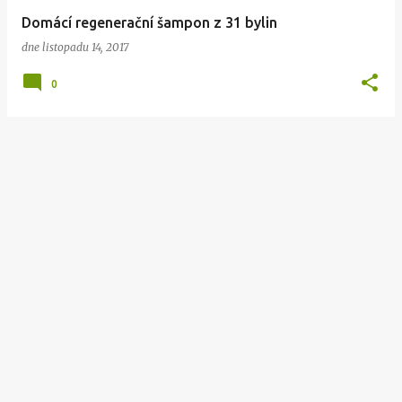
v
Domácí regenerační šampon z 31 bylin
k
dne
listopadu 14, 2017
y
0