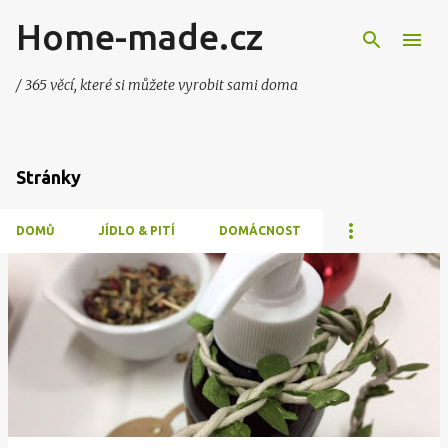
Home-made.cz
Přeskočit na hlavní obsah
/ 365 věcí, které si můžete vyrobit sami doma
Stránky
DOMŮ
JÍDLO & PITÍ
DOMÁCNOST
P
ř
í
s
p
ě