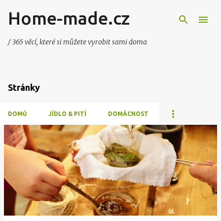
Home-made.cz
Přeskočit na hlavní obsah
/ 365 věcí, které si můžete vyrobit sami doma
Stránky
DOMŮ
JÍDLO & PITÍ
DOMÁCNOST
P
ř
í
s
p
ě