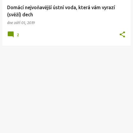
v
Domácí nejvoňavější ústní voda, která vám vyrazí
k
(svěží) dech
y
dne
září 01, 2019
2