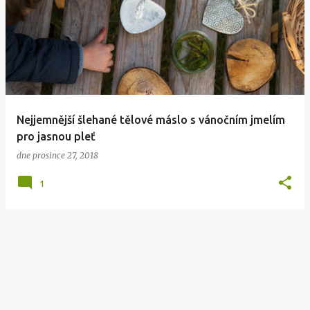
Nejjemnější šlehané tělové máslo s vánočním jmelím
pro jasnou pleť
dne
prosince 27, 2018
1