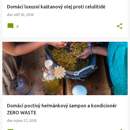
Domácí luxusní kaštanový olej proti celulitidě
dne
září 10, 2018
0
Domácí poctivý heřmánkový šampon a kondicionér
ZERO WASTE
dne
srpna 27, 2018