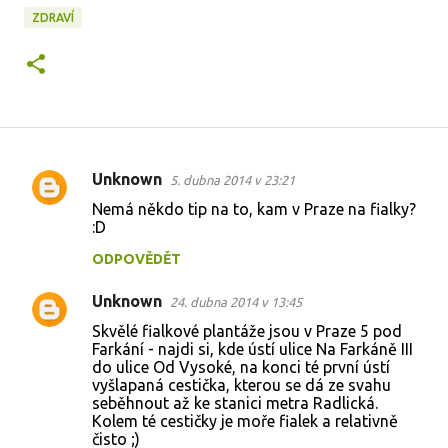
ZDRAVÍ
Unknown
5. dubna 2014 v 23:21
K
Nemá někdo tip na to, kam v Praze na fialky?
o
:D
m
ODPOVĚDĚT
e
Unknown
n
24. dubna 2014 v 13:45
t
Skvělé fialkové plantáže jsou v Praze 5 pod
Farkání - najdi si, kde ústí ulice Na Farkáně III
á
do ulice Od Vysoké, na konci té první ústí
vyšlapaná cestička, kterou se dá ze svahu
ř
seběhnout až ke stanici metra Radlická.
e
Kolem té cestičky je moře fialek a relativně
čisto ;)