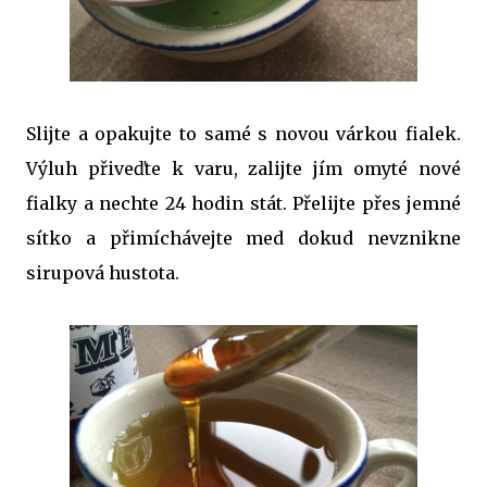
Slijte a opakujte to samé s novou várkou fialek.
Výluh přiveďte k varu, zalijte jím omyté nové
fialky a nechte 24 hodin stát. Přelijte přes jemné
sítko a přimíchávejte med dokud nevznikne
sirupová hustota.