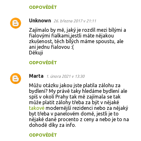
ODPOVĚDĚT
Unknown
26. března 2017 v 21:11
Zajímalo by mě, jaký je rozdíl mezi bílými a
fialovými fialkami,jestli máte nějakou
zkušenost, těch bílých máme spoustu, ale
ani jednu fialovou :(
Děkuji
ODPOVĚDĚT
Marta
1. února 2021 v 13:30
Můžu otázku jakou jste platila zálohu za
bydlení? My právě taky hledáme bydlení ale
spíš v okolí Prahy tak mě zajímala se tak
může platit zálohy třeba za být v nějaké
takové
modernější rezidenci nebo za nějaký
byt třeba v panelovém domě, jestli je to
nějaké daně procento z ceny a nebo je to na
dohodě díky za info.
ODPOVĚDĚT