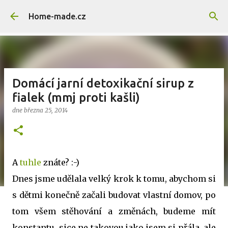
Přeskočit na hlavní obsah
Home-made.cz
Domácí jarní detoxikační sirup z
fialek (mmj proti kašli)
dne
března 25, 2014
A
tuhle
znáte? :-)
Dnes jsme udělala velký krok k tomu, abychom si
s dětmi konečně začali budovat vlastní domov, po
tom všem stěhování a změnách, budeme mít
konstantu, sice ne takovou jako jsem si přála, ale