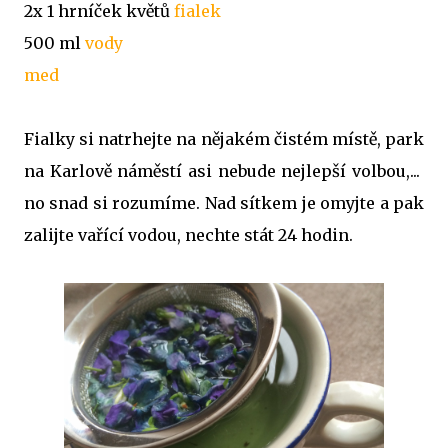
2x 1 hrníček květů
fialek
500 ml
vody
med
Fialky si natrhejte na nějakém čistém místě, park
na Karlově náměstí asi nebude nejlepší volbou,...
no snad si rozumíme. Nad sítkem je omyjte a pak
zalijte vařící vodou, nechte stát 24 hodin.