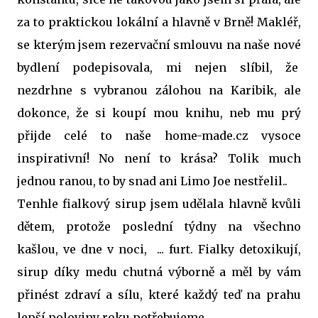
za to praktickou lokální a hlavně v Brně! Makléř,
se kterým jsem rezervační smlouvu na naše nové
bydlení podepisovala, mi nejen slíbil, že
nezdrhne s vybranou zálohou na Karibik, ale
dokonce, že si koupí mou knihu, neb mu prý
přijde celé to naše home-made.cz vysoce
inspirativní! No není to krása? Tolik much
jednou ranou, to by snad ani Limo Joe nestřelil..
Tenhle fialkový sirup jsem udělala hlavně kvůli
dětem, protože poslední týdny na všechno
kašlou, ve dne v noci, ... furt. Fialky detoxikují,
sirup díky medu chutná výborně a měl by vám
přinést zdraví a sílu, které každý teď na prahu
lepší poloviny roku potřebujeme.