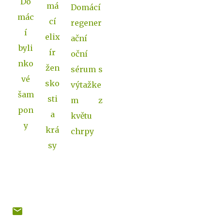
Do
má
Domácí
mác
cí
regener
í
elix
ační
byli
ír
oční
nko
žen
sérum s
vé
sko
výtažke
šam
sti
m z
pon
a
květu
y
krá
chrpy
sy