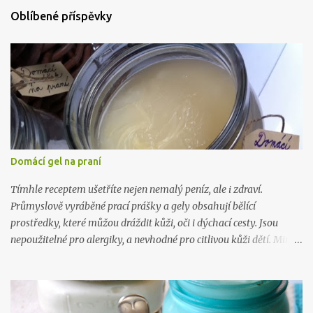
Oblíbené příspěvky
Domácí gel na praní
Tímhle receptem ušetříte nejen nemalý peníz, ale i zdraví.
Průmyslově vyráběné prací prášky a gely obsahují bělící
prostředky, které můžou dráždit kůži, oči i dýchací cesty. Jsou
nepoužitelné pro alergiky, a nevhodné pro citlivou kůži dětí. Mimo
to, výroba tohoto gelu vás přijde na 5 kč na litr a zabere vám 10
minut. Takže takhle .. :) Na 10 litrů pracího prostředku budete
potřebovat: 1 mýdlo na praní ( Marsejské , Jelen) 300 gr práškové
sody na praní (seženete ZDE ) 15 kapek esenciálního oleje dle