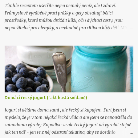
Tímhle receptem ušetříte nejen nemalý peníz, ale i zdraví.
Průmyslově vyráběné prací prášky a gely obsahují bělící
prostředky, které můžou dráždit kůži, oči i dýchací cesty. Jsou
nepoužitelné pro alergiky, a nevhodné pro citlivou kůži dětí. Mimo
to, výroba tohoto gelu vás přijde na 5 kč na litr a zabere vám 10
minut. Takže takhle .. :) Na 10 litrů pracího prostředku budete
potřebovat: 1 mýdlo na praní ( Marsejské , Jelen) 300 gr práškové
sody na praní (seženete ZDE ) 15 kapek esenciálního oleje dle
vlastního výběru (vybírejte ZDE ) 10 litrů vařící vody Mýdlo
nastrouhejte na jemno a rozmíchejte ve vroucí vodě, po rozpuštění
přimíchejte sodu, opět míchejte až do úplného rozpuštění, pak
přilívejte vařící vodu. Nechte zchladit a přidejte esenciální olej.
Nechte stát 24 hodin a je to. :) Chcete taky vyrábět víc? Pak tu
Domácí řecký jogurt (fakt hustá snídaně)
mám, ne 1, ne 2, ale už 3 knihy plné návodů , které vám poradí, jak
na to: Líbil se vám tenhle recept? Zkoukněte další návo...
Jogurt si děláme doma sami , ale řecký si kupujem. Furt jsem si
myslela, že je v tom nějaká řecká věda a ani jsem se nepouštěla do
samodomo výroby. Kupodivu se ale řecký jogurt dá vyrobit stejně
jak ten náš - jen se z něj odstraní tekutina, aby se dosáhlo