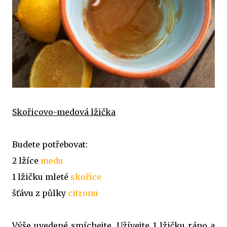
Skořicovo-medová lžička
Budete potřebovat:
2 lžíce
medu
1 lžičku mleté
skořice
šťávu z půlky
citronu
Výše uvedené smíchejte. Užívejte 1 lžičku ráno a