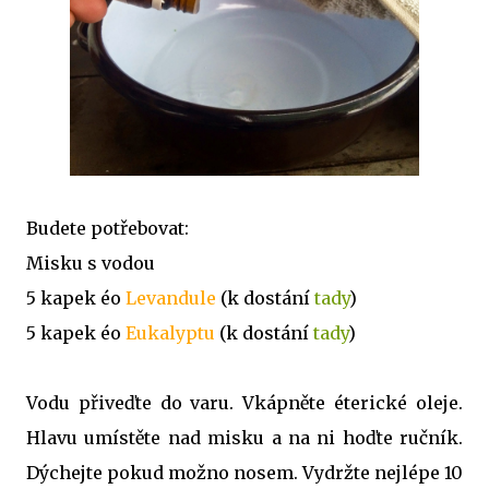
Budete potřebovat:
Misku s vodou
5 kapek éo
Levandule
(k dostání
tady
)
5 kapek éo
Eukalyptu
(k dostání
tady
)
Vodu přiveďte do varu. Vkápněte éterické oleje.
Hlavu umístěte nad misku a na ni hoďte ručník.
Dýchejte pokud možno nosem. Vydržte nejlépe 10