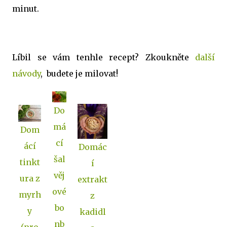
minut.
Líbil se vám tenhle recept? Zkoukněte
další
návody
, budete je milovat!
Do
má
Dom
cí
ácí
Domác
šal
tinkt
í
věj
ura z
extrakt
ové
myrh
z
bo
y
kadidl
nb