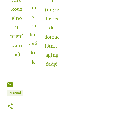
(pro
a
on
kouz
(ingre
y
elno
dience
na
u
do
bol
první
domác
avý
pom
í Anti-
kr
oc)
aging
k
řady)
ZDRAVÍ