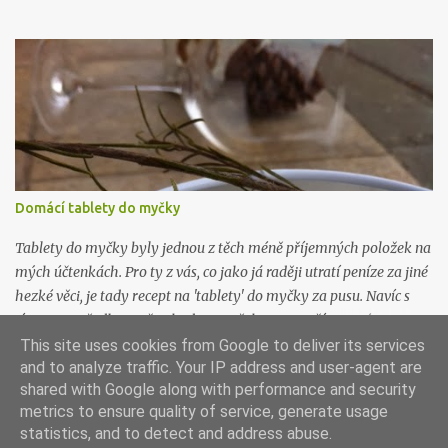
požadované hustoty, která je fakt hustá. Řeci rádi pojídají jogurt
(mimo čerstvého ovoce) s medem, pokud kombinaci neznáte,
zkuste ji. Je řecky božská. Budete potřebovat: 1 litr kvalitního
plnotučného mléka 1 kelímek kvalitního bílého jogurtu (nic
nezkazíte když bude bio) plátýnko Mléko nalijte do hrnce a
ohřejte na 40 stupňů. Přidejte jogurt a promíchjte. Směs přelijte do
velké sklenice (je dobré ji pořádně umýt, nejlépe i vyvařit) s
uzavíratelným hrdlem a nechte při pokojové teplotě pracovat. Za
12 hodin nalijte jogurt do plátýnka vytlačte co nejvíc tekutiny.
Domácí tablety do myčky
Hustota řeckého jogurtu připomíná hustotu zakysané smetany.
Poté uložte do lednice nejlépe do kabiček nebo skleniček vhodných
Tablety do myčky byly jednou z těch méně příjemných položek na
k uskla...
mých účtenkách. Pro ty z vás, co jako já raději utratí peníze za jiné
hezké věci, je tady recept na 'tablety' do myčky za pusu. Navíc s
tímto prostředkem už nebudete potřebovat používat jiné
prostředky na mytí a změkčování vody, ani proti vodnímu kameni.
This site uses cookies from Google to deliver its services
and to analyze traffic. Your IP address and user-agent are
Všechno je v tom, all inclusive. Budete potřebovat: 300g jedlé sody
shared with Google along with performance and security
(můžete si objednat na tady ) 300g práškové sody na praní
metrics to ensure quality of service, generate usage
(můžete si objednat na tady ) 150g hrubozrné kuchyňské soli 150g
Používá technologii služby Blogger
statistics, and to detect and address abuse.
kyseliny citronové (můžete si objednat na tady ) Všechny tyhle