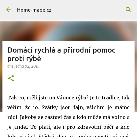
Přeskočit na hlavní obsah
Home-made.cz
Domácí rychlá a přírodní pomoc
proti rýbě
dne
ledna 02, 2015
Tak co, měli jste na Vánoce rýbu? Je to tradice, tak
věřím, že jo. Svátky jsou fajn, všichni je máme
rádi. Jakoby se zastaví čas a kdo může má volno a
je jinde.. To platí, ale i pro zdravotní péči a kdo
kdy strávil Štědrý den na pohotovosti, ví své.