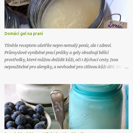
Domácí gel na praní
Tímhle receptem ušetříte nejen nemalý peníz, ale i zdraví.
Průmyslově vyráběné prací prášky a gely obsahují bělící
prostředky, které můžou dráždit kůži, oči i dýchací cesty. Jsou
nepoužitelné pro alergiky, a nevhodné pro citlivou kůži dětí. Mimo
to, výroba tohoto gelu vás přijde na 5 kč na litr a zabere vám 10
minut. Takže takhle .. :) Na 10 litrů pracího prostředku budete
potřebovat: 1 mýdlo na praní ( Marsejské , Jelen) 300 gr práškové
sody na praní (seženete ZDE ) 15 kapek esenciálního oleje dle
vlastního výběru (vybírejte ZDE ) 10 litrů vařící vody Mýdlo
nastrouhejte na jemno a rozmíchejte ve vroucí vodě, po rozpuštění
přimíchejte sodu, opět míchejte až do úplného rozpuštění, pak
přilívejte vařící vodu. Nechte zchladit a přidejte esenciální olej.
Nechte stát 24 hodin a je to. :) Chcete taky vyrábět víc? Pak tu