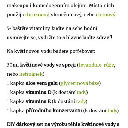
makeupu i komedogenním olejům. Místo nich
použijte
hroznový
, slunečnicový, nebo
ricinový
.
5- baštěte vitaminy, buďte na sebe hodní,
usmívejte se, vydržte to a hlavně buďte zdraví!
Na květinovou vodu budete potřebovat:
30ml
květinové vody ve spreji
(
levandule
,
růže
,
nebo
heřmánek
)
1 kapka
aloe vera gelu
(
glycerinová báze
)
1 kapka
vitaminu D
(k dostání
tady
)
1 kapka
vitaminu E
(k dostání
tady
)
1 kapka
přírodního konzervantu
(k dostání
tady
)
DIY dárkový set na výrobu téhle květinové vody s