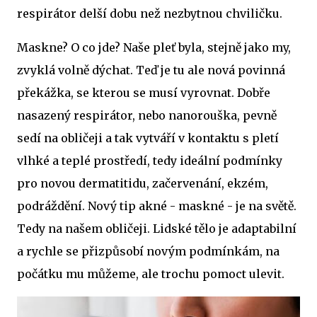
respirátor delší dobu než nezbytnou chviličku.
Maskne? O co jde? Naše pleť byla, stejně jako my,
zvyklá volně dýchat. Teď je tu ale nová povinná
překážka, se kterou se musí vyrovnat. Dobře
nasazený respirátor, nebo nanorouška, pevně
sedí na obličeji a tak vytváří v kontaktu s pletí
vlhké a teplé prostředí, tedy ideální podmínky
pro novou dermatitidu, začervenání, ekzém,
podráždění. Nový tip akné - maskné - je na světě.
Tedy na našem obličeji. Lidské tělo je adaptabilní
a rychle se přizpůsobí novým podmínkám, na
počátku mu můžeme, ale trochu pomoct ulevit.