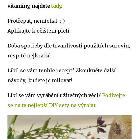
vitaminy, najdete
tady
.
Protřepat, nemíchat. :-)
Aplikujte k očištení pleti.
Doba spotřeby dle trvanlivosti použitích surovin,
resp. té nejkratší.
Líbil se vám tenhle recept? Zkoukněte další
návody, budete je milovat!
Líbí se vám vyrábění užitečných věcí?
Podívejte
se na ty nejlepší DIY sety na výrobu: