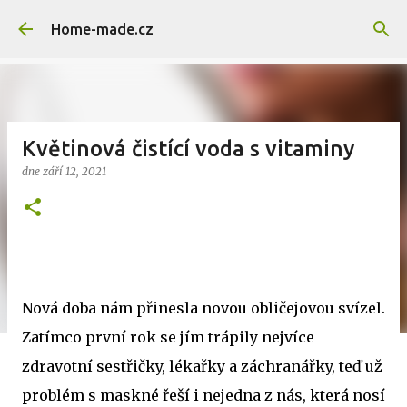
Přeskočit na hlavní obsah
Home-made.cz
Květinová čistící voda s vitaminy
dne
září 12, 2021
Nová doba nám přinesla novou obličejovou svízel.
Zatímco první rok se jím trápily nejvíce
zdravotní sestřičky, lékařky a záchranářky, teď už
problém s maskné řeší i nejedna z nás, která nosí