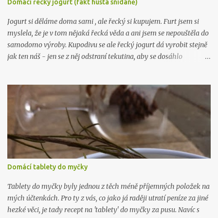
Domácí řecký jogurt (fakt hustá snídaně)
mám, ne 1, ne 2, ale už 3 knihy plné návodů , které vám poradí, jak
na to: Líbil se vám tenhle recept? Zkoukněte další návo...
Jogurt si děláme doma sami , ale řecký si kupujem. Furt jsem si
myslela, že je v tom nějaká řecká věda a ani jsem se nepouštěla do
samodomo výroby. Kupodivu se ale řecký jogurt dá vyrobit stejně
jak ten náš - jen se z něj odstraní tekutina, aby se dosáhlo
požadované hustoty, která je fakt hustá. Řeci rádi pojídají jogurt
(mimo čerstvého ovoce) s medem, pokud kombinaci neznáte,
zkuste ji. Je řecky božská. Budete potřebovat: 1 litr kvalitního
plnotučného mléka 1 kelímek kvalitního bílého jogurtu (nic
nezkazíte když bude bio) plátýnko Mléko nalijte do hrnce a
ohřejte na 40 stupňů. Přidejte jogurt a promíchjte. Směs přelijte do
velké sklenice (je dobré ji pořádně umýt, nejlépe i vyvařit) s
uzavíratelným hrdlem a nechte při pokojové teplotě pracovat. Za
12 hodin nalijte jogurt do plátýnka vytlačte co nejvíc tekutiny.
Domácí tablety do myčky
Hustota řeckého jogurtu připomíná hustotu zakysané smetany.
Poté uložte do lednice nejlépe do kabiček nebo skleniček vhodných
Tablety do myčky byly jednou z těch méně příjemných položek na
k uskla...
mých účtenkách. Pro ty z vás, co jako já raději utratí peníze za jiné
hezké věci, je tady recept na 'tablety' do myčky za pusu. Navíc s