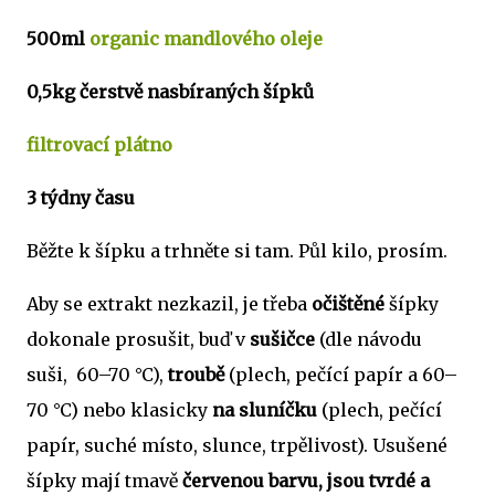
500ml
organic mandlového oleje
0,5kg čerstvě nasbíraných šípků
filtrovací plátno
3 týdny času
Běžte k šípku a trhněte si tam. Půl kilo, prosím.
Aby se extrakt nezkazil, je třeba
očištěné
šípky
dokonale prosušit, buď v
sušičce
(dle návodu
suši, 60–70 °C),
troubě
(plech, pečící papír a 60–
70 °C) nebo klasicky
na sluníčku
(plech, pečící
papír, suché místo, slunce, trpělivost). Usušené
šípky mají tmavě
červenou barvu, jsou tvrdé a