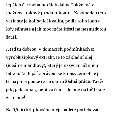
lepších či trochu horších dálav. Takže máte
možnost takový produkt koupit. Nevýhodou této
varianty je kolísající kvalita, podle toho kam a
kdy sáhnete a jak moc máte štěstí na nesmrdutou
šarži.
A teď tu dobrou. V domácích podmínkách si
vyrobit šípkový extrakt. Je to základní olej
(ideálně mandlový), který je nasycen účinnou
látkou. Nejlepší zprávou, že k nasycení oleje je
třeba jen a pouze čas a skoro
žádná práce
. Takže
jakýpak copak, není vo čem . . Jdeme na to? Jasně
že jdeme!
Na 0,5 litrů šípkového oleje budete potřebovat: