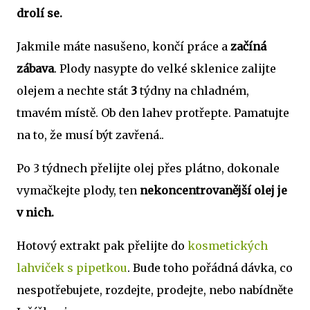
drolí se.
Jakmile máte nasušeno, končí práce a
začíná
zábava
. Plody nasypte do velké sklenice zalijte
olejem a nechte stát
3
týdny na chladném,
tmavém místě. Ob den lahev protřepte. Pamatujte
na to, že musí být zavřená..
Po 3 týdnech přelijte olej přes plátno, dokonale
vymačkejte plody, ten
nekoncentrovanější olej je
v nich.
Hotový extrakt pak přelijte do
kosmetických
lahviček s pipetkou
. Bude toho pořádná dávka, co
nespotřebujete, rozdejte, prodejte, nebo nabídněte