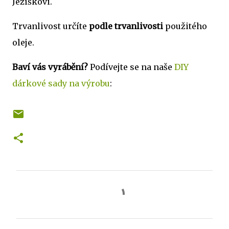
Ježíškovi.
Trvanlivost určíte
podle trvanlivosti
použitého
oleje.
Baví vás vyrábění?
Podívejte se na naše
DIY
dárkové sady na výrobu
:
K
o
m