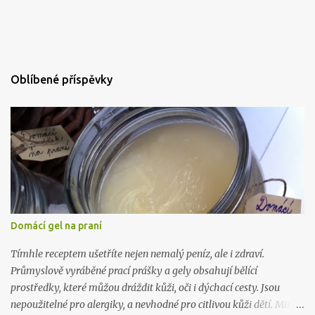
Oblíbené příspěvky
Domácí gel na praní
Tímhle receptem ušetříte nejen nemalý peníz, ale i zdraví.
Průmyslově vyráběné prací prášky a gely obsahují bělící
prostředky, které můžou dráždit kůži, oči i dýchací cesty. Jsou
nepoužitelné pro alergiky, a nevhodné pro citlivou kůži dětí. Mimo