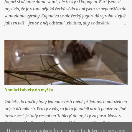
na to: Líbil se vám tenhle recept? Zkoukněte další návo...
Jogurt si děláme doma sami , ale řecký si kupujem. Furt jsem si
myslela, že je v tom nějaká řecká věda a ani jsem se nepouštěla do
samodomo výroby. Kupodivu se ale řecký jogurt dá vyrobit stejně
jak ten náš - jen se z něj odstraní tekutina, aby se dosáhlo
požadované hustoty, která je fakt hustá. Řeci rádi pojídají jogurt
(mimo čerstvého ovoce) s medem, pokud kombinaci neznáte,
zkuste ji. Je řecky božská. Budete potřebovat: 1 litr kvalitního
plnotučného mléka 1 kelímek kvalitního bílého jogurtu (nic
nezkazíte když bude bio) plátýnko Mléko nalijte do hrnce a
ohřejte na 40 stupňů. Přidejte jogurt a promíchjte. Směs přelijte do
velké sklenice (je dobré ji pořádně umýt, nejlépe i vyvařit) s
uzavíratelným hrdlem a nechte při pokojové teplotě pracovat. Za
12 hodin nalijte jogurt do plátýnka vytlačte co nejvíc tekutiny.
Domácí tablety do myčky
Hustota řeckého jogurtu připomíná hustotu zakysané smetany.
Poté uložte do lednice nejlépe do kabiček nebo skleniček vhodných
Tablety do myčky byly jednou z těch méně příjemných položek na
k uskla...
mých účtenkách. Pro ty z vás, co jako já raději utratí peníze za jiné
hezké věci, je tady recept na 'tablety' do myčky za pusu. Navíc s
tímto prostředkem už nebudete potřebovat používat jiné
prostředky na mytí a změkčování vody, ani proti vodnímu kameni.
This site uses cookies from Google to deliver its services