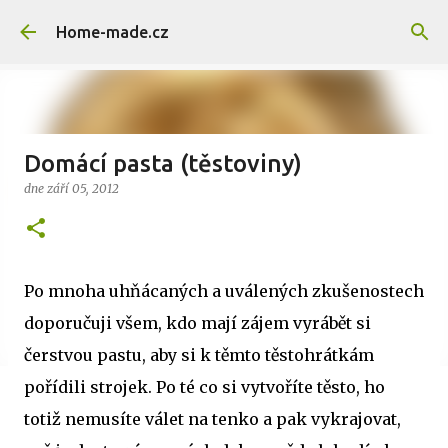
Přeskočit na hlavní obsah
Home-made.cz
Domácí pasta (těstoviny)
dne
září 05, 2012
Po mnoha uhňácaných a uválených zkušenostech
doporučuji všem, kdo mají zájem vyrábět si
čerstvou pastu, aby si k těmto těstohrátkám
pořídili strojek. Po té co si vytvoříte těsto, ho
totiž nemusíte válet na tenko a pak vykrajovat,