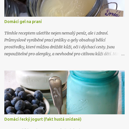
Domácí gel na praní
Tímhle receptem ušetříte nejen nemalý peníz, ale i zdraví.
Průmyslově vyráběné prací prášky a gely obsahují bělící
prostředky, které můžou dráždit kůži, oči i dýchací cesty. Jsou
nepoužitelné pro alergiky, a nevhodné pro citlivou kůži dětí. Mimo
to, výroba tohoto gelu vás přijde na 5 kč na litr a zabere vám 10
minut. Takže takhle .. :) Na 10 litrů pracího prostředku budete
potřebovat: 1 mýdlo na praní ( Marsejské , Jelen) 300 gr práškové
sody na praní (seženete ZDE ) 15 kapek esenciálního oleje dle
vlastního výběru (vybírejte ZDE ) 10 litrů vařící vody Mýdlo
nastrouhejte na jemno a rozmíchejte ve vroucí vodě, po rozpuštění
přimíchejte sodu, opět míchejte až do úplného rozpuštění, pak
přilívejte vařící vodu. Nechte zchladit a přidejte esenciální olej.
Nechte stát 24 hodin a je to. :) Chcete taky vyrábět víc? Pak tu
Domácí řecký jogurt (fakt hustá snídaně)
mám, ne 1, ne 2, ale už 3 knihy plné návodů , které vám poradí, jak