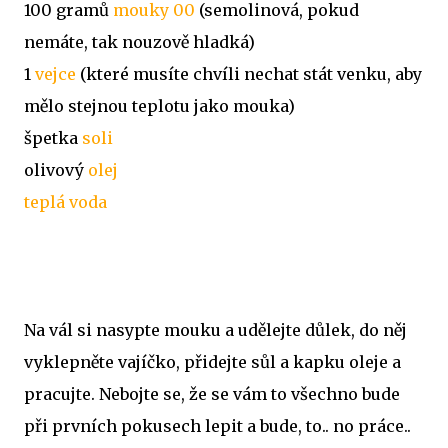
100 gramů
mouky 00
(semolinová, pokud
nemáte, tak nouzově hladká)
1
vejce
(které musíte chvíli nechat stát venku, aby
mělo stejnou teplotu jako mouka)
špetka
soli
olivový
olej
teplá voda
Na vál si nasypte mouku a udělejte důlek, do něj
vyklepněte vajíčko, přidejte sůl a kapku oleje a
pracujte. Nebojte se, že se vám to všechno bude
při prvních pokusech lepit a bude, to.. no práce..