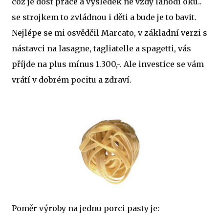
což je dost práce a výsledek ne vždy lahodí oku..
se strojkem to zvládnou i děti a bude je to bavit.
Nejlépe se mi osvědčil Marcato, v základní verzi s
nástavci na lasagne, tagliatelle a spagetti, vás
příjde na plus mínus 1.300,-. Ale investice se vám
vrátí v dobrém pocitu a zdraví.
Poměr výroby na jednu porci pasty je: