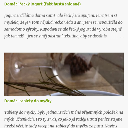
Nechte stát 24 hodin a je to. :) Chcete taky vyrábět víc? Pak tu
Domácí řecký jogurt (fakt hustá snídaně)
mám, ne 1, ne 2, ale už 3 knihy plné návodů , které vám poradí, jak
na to: Líbil se vám tenhle recept? Zkoukněte další návo...
Jogurt si děláme doma sami , ale řecký si kupujem. Furt jsem si
myslela, že je v tom nějaká řecká věda a ani jsem se nepouštěla do
samodomo výroby. Kupodivu se ale řecký jogurt dá vyrobit stejně
jak ten náš - jen se z něj odstraní tekutina, aby se dosáhlo
požadované hustoty, která je fakt hustá. Řeci rádi pojídají jogurt
(mimo čerstvého ovoce) s medem, pokud kombinaci neznáte,
zkuste ji. Je řecky božská. Budete potřebovat: 1 litr kvalitního
plnotučného mléka 1 kelímek kvalitního bílého jogurtu (nic
nezkazíte když bude bio) plátýnko Mléko nalijte do hrnce a
ohřejte na 40 stupňů. Přidejte jogurt a promíchjte. Směs přelijte do
velké sklenice (je dobré ji pořádně umýt, nejlépe i vyvařit) s
uzavíratelným hrdlem a nechte při pokojové teplotě pracovat. Za
12 hodin nalijte jogurt do plátýnka vytlačte co nejvíc tekutiny.
Domácí tablety do myčky
Hustota řeckého jogurtu připomíná hustotu zakysané smetany.
Poté uložte do lednice nejlépe do kabiček nebo skleniček vhodných
Tablety do myčky byly jednou z těch méně příjemných položek na
k uskla...
mých účtenkách. Pro ty z vás, co jako já raději utratí peníze za jiné
hezké věci, je tady recept na 'tablety' do myčky za pusu. Navíc s