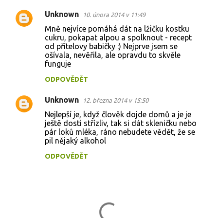
ř
Unknown
10. února 2014 v 11:49
e
Mně nejvíce pomáhá dát na lžičku kostku
cukru, pokapat alpou a spolknout - recept
od přítelovy babičky :) Nejprve jsem se
ošívala, nevěřila, ale opravdu to skvěle
funguje
ODPOVĚDĚT
Unknown
12. března 2014 v 15:50
Nejlepší je, když člověk dojde domů a je je
ještě dosti střízliv, tak si dát skleničku nebo
pár loků mléka, ráno nebudete vědět, že se
pil nějaký alkohol
ODPOVĚDĚT