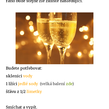
ráno bude stejně zle zkuste následující.
Budete potřebovat:
sklenici
vody
1 lžíci
jedlé sody
(velká balení
zde
)
šťávu z 1/2
limetky
Smíchat a vypít.