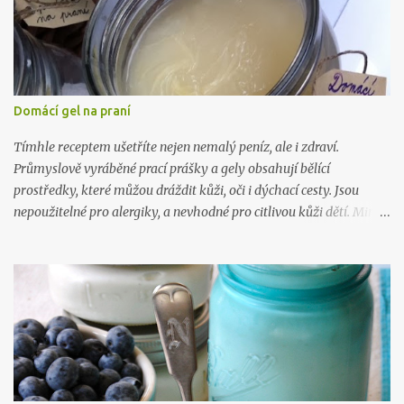
Domácí gel na praní
Tímhle receptem ušetříte nejen nemalý peníz, ale i zdraví.
Průmyslově vyráběné prací prášky a gely obsahují bělící
prostředky, které můžou dráždit kůži, oči i dýchací cesty. Jsou
nepoužitelné pro alergiky, a nevhodné pro citlivou kůži dětí. Mimo
to, výroba tohoto gelu vás přijde na 5 kč na litr a zabere vám 10
minut. Takže takhle .. :) Na 10 litrů pracího prostředku budete
potřebovat: 1 mýdlo na praní ( Marsejské , Jelen) 300 gr práškové
sody na praní (seženete ZDE ) 15 kapek esenciálního oleje dle
vlastního výběru (vybírejte ZDE ) 10 litrů vařící vody Mýdlo
nastrouhejte na jemno a rozmíchejte ve vroucí vodě, po rozpuštění
přimíchejte sodu, opět míchejte až do úplného rozpuštění, pak
přilívejte vařící vodu. Nechte zchladit a přidejte esenciální olej.