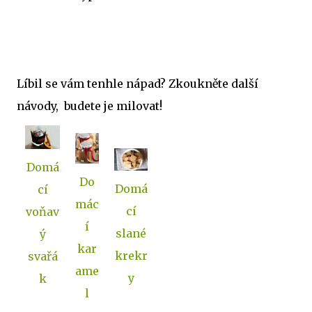
Líbil se vám tenhle nápad? Zkoukněte další
návody, budete je milovat!
Domá
Do
Domá
cí
mác
cí
voňav
í
slané
ý
kar
krekr
svařá
ame
y
k
l