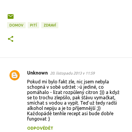
DOMOV
PITÍ
ZDRAVÍ
Unknown
20. listopadu 2013 v 11:59
K
Pokud mi bylo fakt zle, nic jsem nebyla
o
schopná v sobě udržet :-ú jediné, co
pomáhalo - lízat rozpůlený citron :))) a když
m
se to trochu zlepšilo, pak šťávu vymačkat,
e
smíchat s vodou a vypít. Teď už tedy radši
alkohol nepiju a je to příjemnější ;))
n
Každopádě tenhle recept asi bude dobře
t
fungovat :)
á
ODPOVĚDĚT