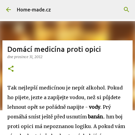
Přeskočit na hlavní obsah
Home-made.cz
Domácí medicína proti opici
dne
prosince 31, 2012
Tak nejlepší medicínou je nepít alkohol. Pokud
ho pijete, jezte a zapíjejte vodou, než si půjdete
lehnout opět se pořádně napijte -
vody
. Prý
pomáhá sníst ještě před usnutím
banán
.. hm boj
proti opici má nepoznanou logiku. A pokud vám