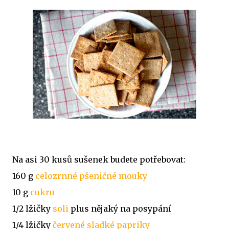
Na asi 30 kusů sušenek budete potřebovat:
160 g
celozrnné pšeničné mouky
10 g
cukru
1/2 lžičky
soli
plus nějaký na posypání
1/4 lžičky
červené sladké papriky