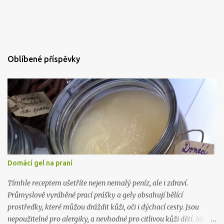
Oblíbené příspěvky
Domácí gel na praní
Tímhle receptem ušetříte nejen nemalý peníz, ale i zdraví.
Průmyslově vyráběné prací prášky a gely obsahují bělící
prostředky, které můžou dráždit kůži, oči i dýchací cesty. Jsou
nepoužitelné pro alergiky, a nevhodné pro citlivou kůži dětí. Mimo