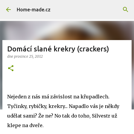
Přeskočit na hlavní obsah
Home-made.cz
Domácí slané krekry (crackers)
dne
prosince 25, 2012
Nejeden z nás má závislost na křupadlech.
Tyčinky, rybičky, krekry... Napadlo vás je někdy
udělat sami? Že ne? No tak do toho, Silvestr už
klepe na dveře.