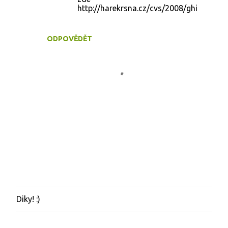
http://harekrsna.cz/cvs/2008/ghi
ODPOVĚDĚT
Diky! :)
O
k
o