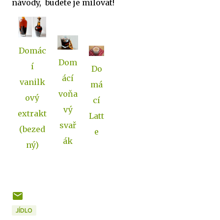
návody, budete je milovat!
Domác
Dom
í
Do
ácí
vanilk
má
voňa
ový
cí
vý
extrakt
Latt
svař
(bezed
e
ák
ný)
JÍDLO