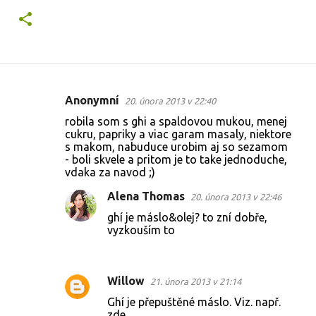
Anonymní
20. února 2013 v 22:40
K
robila som s ghi a spaldovou mukou, menej
o
cukru, papriky a viac garam masaly, niektore
s makom, nabuduce urobim aj so sezamom
m
- boli skvele a pritom je to take jednoduche,
e
vdaka za navod ;)
n
Alena Thomas
20. února 2013 v 22:46
t
ghí je máslo&olej? to zní dobře,
á
vyzkouším to
ř
e
Willow
21. února 2013 v 21:14
Ghí je přepuštěné máslo. Viz. např.
zde