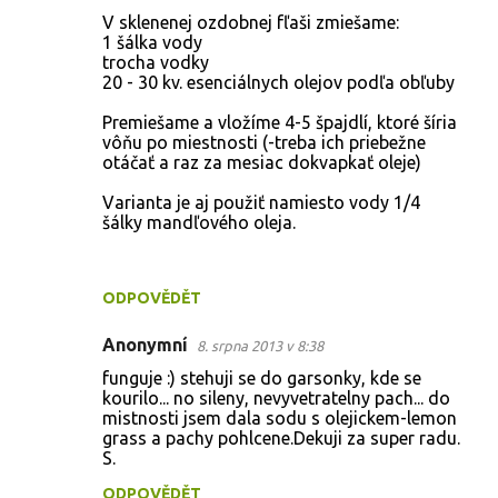
á
V sklenenej ozdobnej fľaši zmiešame:
1 šálka vody
ř
trocha vodky
e
20 - 30 kv. esenciálnych olejov podľa obľuby
Premiešame a vložíme 4-5 špajdlí, ktoré šíria
vôňu po miestnosti (-treba ich priebežne
otáčať a raz za mesiac dokvapkať oleje)
Varianta je aj použiť namiesto vody 1/4
šálky mandľového oleja.
ODPOVĚDĚT
Anonymní
8. srpna 2013 v 8:38
funguje :) stehuji se do garsonky, kde se
kourilo... no sileny, nevyvetratelny pach... do
mistnosti jsem dala sodu s olejickem-lemon
grass a pachy pohlcene.Dekuji za super radu.
S.
ODPOVĚDĚT