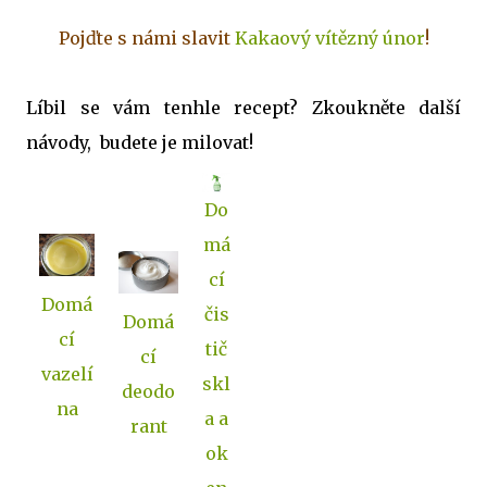
Pojďte s námi slavit
Kakaový vítězný únor
!
Líbil se vám tenhle recept? Zkoukněte další
návody, budete je milovat!
Do
má
cí
Domá
čis
Domá
cí
tič
cí
vazelí
skl
deodo
na
a a
rant
ok