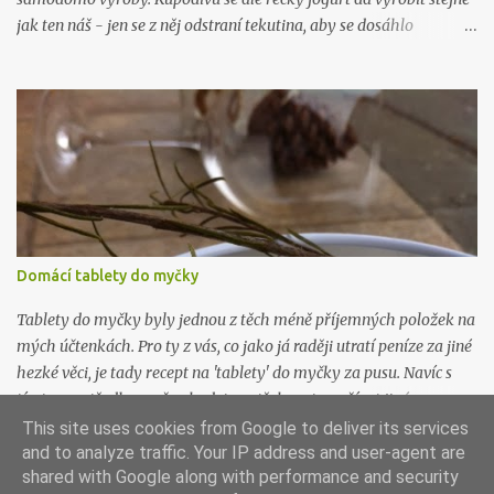
jak ten náš - jen se z něj odstraní tekutina, aby se dosáhlo
požadované hustoty, která je fakt hustá. Řeci rádi pojídají jogurt
(mimo čerstvého ovoce) s medem, pokud kombinaci neznáte,
zkuste ji. Je řecky božská. Budete potřebovat: 1 litr kvalitního
plnotučného mléka 1 kelímek kvalitního bílého jogurtu (nic
nezkazíte když bude bio) plátýnko Mléko nalijte do hrnce a
ohřejte na 40 stupňů. Přidejte jogurt a promíchjte. Směs přelijte do
velké sklenice (je dobré ji pořádně umýt, nejlépe i vyvařit) s
uzavíratelným hrdlem a nechte při pokojové teplotě pracovat. Za
12 hodin nalijte jogurt do plátýnka vytlačte co nejvíc tekutiny.
Domácí tablety do myčky
Hustota řeckého jogurtu připomíná hustotu zakysané smetany.
Poté uložte do lednice nejlépe do kabiček nebo skleniček vhodných
Tablety do myčky byly jednou z těch méně příjemných položek na
k uskla...
mých účtenkách. Pro ty z vás, co jako já raději utratí peníze za jiné
hezké věci, je tady recept na 'tablety' do myčky za pusu. Navíc s
tímto prostředkem už nebudete potřebovat používat jiné
prostředky na mytí a změkčování vody, ani proti vodnímu kameni.
This site uses cookies from Google to deliver its services
Všechno je v tom, all inclusive. Budete potřebovat: 300g jedlé sody
and to analyze traffic. Your IP address and user-agent are
shared with Google along with performance and security
(můžete si objednat na tady ) 300g práškové sody na praní