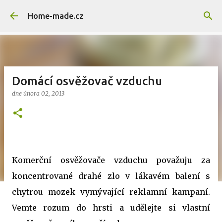
Přeskočit na hlavní obsah
Home-made.cz
Domácí osvěžovač vzduchu
dne
února 02, 2013
Komerční osvěžovače vzduchu považuju za
koncentrované drahé zlo v lákavém balení s
chytrou mozek vymývající reklamní kampaní.
Vemte rozum do hrsti a udělejte si vlastní