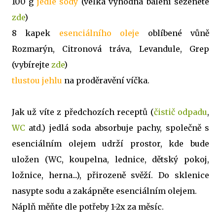
100 g
jedlé sody
(velká výhodná balení seženete
zde
)
8 kapek
esenciálního oleje
oblíbené vůně
Rozmarýn, Citronová tráva, Levandule, Grep
(vybírejte
zde
)
tlustou jehlu
na proděravění víčka.
Jak už víte z předchozích receptů (
čistič odpadu
,
WC
atd.) jedlá soda absorbuje pachy, společně s
esenciálním olejem udrží prostor, kde bude
uložen (WC, koupelna, lednice, dětský pokoj,
ložnice, herna...), přirozeně svěží. Do sklenice
nasypte sodu a zakápněte esenciálním olejem.
Náplň měňte dle potřeby 1-2x za měsíc.