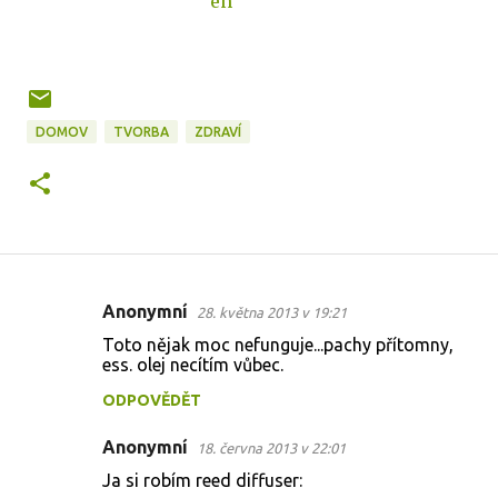
en
DOMOV
TVORBA
ZDRAVÍ
Anonymní
28. května 2013 v 19:21
K
Toto nějak moc nefunguje...pachy přítomny,
o
ess. olej necítím vůbec.
m
ODPOVĚDĚT
e
Anonymní
n
18. června 2013 v 22:01
t
Ja si robím reed diffuser: