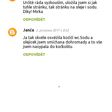
Určitě ráda vyzkouším, uložila jsem si jak
tuhle stránku, tak stránku na oleje i sodu.
Díky! Mirka
ODPOVĚDĚT
Janča
2. prosince 2017 v 0:32
Ja tak skvěle osvěžila kočičí wc.Sodu a
olejicek jsem smíchana dohromady a to vše
jsem nasypala do kočkolitu.
ODPOVĚDĚT