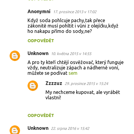
Anonymní
17. prosince 2013 v 17:02
Když soda pohlcuje pachy,tak přece
zákonitě musí pohltit i vůni z olejíčku,když
ho nakapu přímo do sody,ne?
ODPOVĚDĚT
Unknown
10. května 2015 v 14:55
A pro ty kteří chtějí osvěžovač, který funguje
vždy, neutralizuje zápach a nádherně voní,
můžete se podívat
sem
Zzzzuz
29. prosince 2015 v 15:24
My nechceme kupovat, ale vyrábět
vlastní!
ODPOVĚDĚT
Unknown
22. srpna 2016 v 15:42