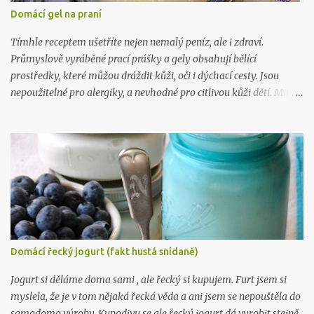
Domácí gel na praní
Tímhle receptem ušetříte nejen nemalý peníz, ale i zdraví.
Průmyslově vyráběné prací prášky a gely obsahují bělící
prostředky, které můžou dráždit kůži, oči i dýchací cesty. Jsou
nepoužitelné pro alergiky, a nevhodné pro citlivou kůži dětí. Mimo
to, výroba tohoto gelu vás přijde na 5 kč na litr a zabere vám 10
minut. Takže takhle .. :) Na 10 litrů pracího prostředku budete
potřebovat: 1 mýdlo na praní ( Marsejské , Jelen) 300 gr práškové
sody na praní (seženete ZDE ) 15 kapek esenciálního oleje dle
vlastního výběru (vybírejte ZDE ) 10 litrů vařící vody Mýdlo
nastrouhejte na jemno a rozmíchejte ve vroucí vodě, po rozpuštění
přimíchejte sodu, opět míchejte až do úplného rozpuštění, pak
přilívejte vařící vodu. Nechte zchladit a přidejte esenciální olej.
Nechte stát 24 hodin a je to. :) Chcete taky vyrábět víc? Pak tu
Domácí řecký jogurt (fakt hustá snídaně)
mám, ne 1, ne 2, ale už 3 knihy plné návodů , které vám poradí, jak
na to: Líbil se vám tenhle recept? Zkoukněte další návo...
Jogurt si děláme doma sami , ale řecký si kupujem. Furt jsem si
myslela, že je v tom nějaká řecká věda a ani jsem se nepouštěla do
samodomo výroby. Kupodivu se ale řecký jogurt dá vyrobit stejně