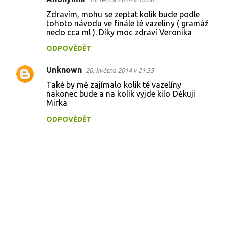
Zdravím, mohu se zeptat kolik bude podle
tohoto návodu ve finále té vazelíny ( gramáž
nedo cca ml ). Díky moc zdraví Veronika
ODPOVĚDĚT
Unknown
20. května 2014 v 21:35
Také by mě zajímalo kolik té vazelíny
nakonec bude a na kolik vyjde kilo Děkuji
Mirka
ODPOVĚDĚT