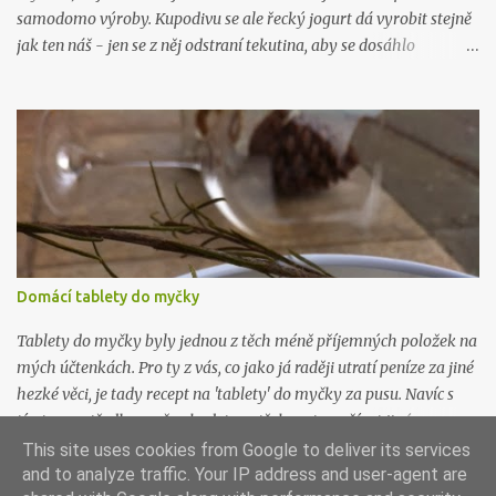
samodomo výroby. Kupodivu se ale řecký jogurt dá vyrobit stejně
jak ten náš - jen se z něj odstraní tekutina, aby se dosáhlo
požadované hustoty, která je fakt hustá. Řeci rádi pojídají jogurt
(mimo čerstvého ovoce) s medem, pokud kombinaci neznáte,
zkuste ji. Je řecky božská. Budete potřebovat: 1 litr kvalitního
plnotučného mléka 1 kelímek kvalitního bílého jogurtu (nic
nezkazíte když bude bio) plátýnko Mléko nalijte do hrnce a
ohřejte na 40 stupňů. Přidejte jogurt a promíchjte. Směs přelijte do
velké sklenice (je dobré ji pořádně umýt, nejlépe i vyvařit) s
uzavíratelným hrdlem a nechte při pokojové teplotě pracovat. Za
12 hodin nalijte jogurt do plátýnka vytlačte co nejvíc tekutiny.
Domácí tablety do myčky
Hustota řeckého jogurtu připomíná hustotu zakysané smetany.
Poté uložte do lednice nejlépe do kabiček nebo skleniček vhodných
Tablety do myčky byly jednou z těch méně příjemných položek na
k uskla...
mých účtenkách. Pro ty z vás, co jako já raději utratí peníze za jiné
hezké věci, je tady recept na 'tablety' do myčky za pusu. Navíc s
tímto prostředkem už nebudete potřebovat používat jiné
prostředky na mytí a změkčování vody, ani proti vodnímu kameni.
This site uses cookies from Google to deliver its services
Všechno je v tom, all inclusive. Budete potřebovat: 300g jedlé sody
and to analyze traffic. Your IP address and user-agent are