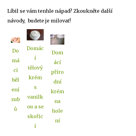
Líbil se vám tenhle nápad? Zkoukněte další
návody, budete je milovat!
Domác
Do
Dom
í
má
ácí
tělový
cí
příro
krém
běl
dní
s
ení
krém
vanilk
zub
na
ou a se
ů
hole
skořic
ní
í