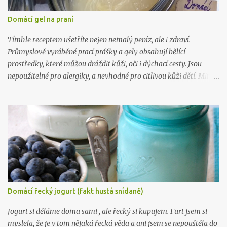
Domácí gel na praní
Tímhle receptem ušetříte nejen nemalý peníz, ale i zdraví.
Průmyslově vyráběné prací prášky a gely obsahují bělící
prostředky, které můžou dráždit kůži, oči i dýchací cesty. Jsou
nepoužitelné pro alergiky, a nevhodné pro citlivou kůži dětí. Mimo
to, výroba tohoto gelu vás přijde na 5 kč na litr a zabere vám 10
minut. Takže takhle .. :) Na 10 litrů pracího prostředku budete
potřebovat: 1 mýdlo na praní ( Marsejské , Jelen) 300 gr práškové
sody na praní (seženete ZDE ) 15 kapek esenciálního oleje dle
vlastního výběru (vybírejte ZDE ) 10 litrů vařící vody Mýdlo
nastrouhejte na jemno a rozmíchejte ve vroucí vodě, po rozpuštění
přimíchejte sodu, opět míchejte až do úplného rozpuštění, pak
přilívejte vařící vodu. Nechte zchladit a přidejte esenciální olej.
Nechte stát 24 hodin a je to. :) Chcete taky vyrábět víc? Pak tu
Domácí řecký jogurt (fakt hustá snídaně)
mám, ne 1, ne 2, ale už 3 knihy plné návodů , které vám poradí, jak
na to: Líbil se vám tenhle recept? Zkoukněte další návo...
Jogurt si děláme doma sami , ale řecký si kupujem. Furt jsem si
myslela, že je v tom nějaká řecká věda a ani jsem se nepouštěla do