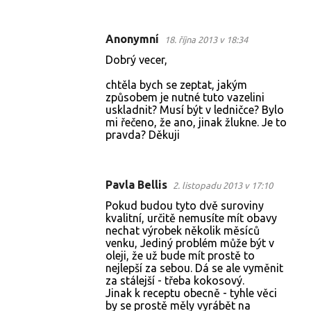
e
Anonymní
18. října 2013 v 18:34
Dobrý vecer,
chtěla bych se zeptat, jakým
způsobem je nutné tuto vazelini
uskladnit? Musí být v ledničce? Bylo
mi řečeno, že ano, jinak žlukne. Je to
pravda? Děkuji
Pavla Bellis
2. listopadu 2013 v 17:10
Pokud budou tyto dvě suroviny
kvalitní, určitě nemusíte mít obavy
nechat výrobek několik měsíců
venku, Jediný problém může být v
oleji, že už bude mít prostě to
nejlepší za sebou. Dá se ale vyměnit
za stálejší - třeba kokosový.
Jinak k receptu obecně - tyhle věci
by se prostě měly vyrábět na