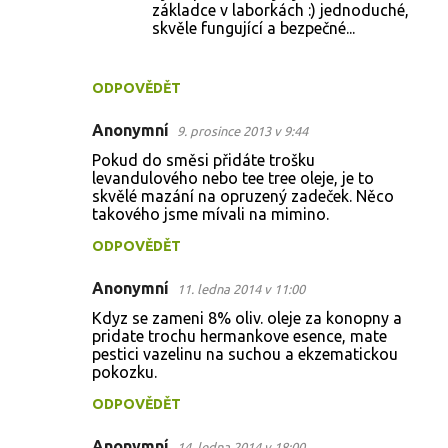
základce v laborkách :) jednoduché,
skvěle fungující a bezpečné...
ODPOVĚDĚT
Anonymní
9. prosince 2013 v 9:44
Pokud do směsi přidáte trošku
levandulového nebo tee tree oleje, je to
skvělé mazání na opruzený zadeček. Něco
takového jsme mívali na mimino.
ODPOVĚDĚT
Anonymní
11. ledna 2014 v 11:00
Kdyz se zameni 8% oliv. oleje za konopny a
pridate trochu hermankove esence, mate
pestici vazelinu na suchou a ekzematickou
pokozku.
ODPOVĚDĚT
Anonymní
14. ledna 2014 v 18:00