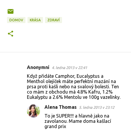
DOMOV
KRÁSA
ZDRAVÍ
Anonymní
4. ledna 2013 v 22:41
K
Když přidáte Camphor, Eucalyptus a
o
Menthol olejíček máte perfektní mazání na
prsa proti kašli nebo na svalový bolesti. Ten
m
co mám z obchodu má 4.8% Kafru, 1.2%
e
Eukalyptu a 2.6% Mentolu ve 100g vazelínky.
n
Alena Thomas
5. ledna 2013 v 23:12
t
To je SUPER!!! a hlavně jako na
á
zavolanou. Mame doma kašlací
grand prix
ř