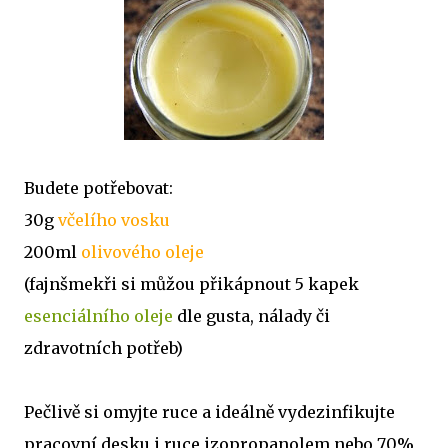
Budete potřebovat:
30g
včelího vosku
200ml
olivového oleje
(fajnšmekři si můžou přikápnout 5 kapek
esenciálního oleje
dle gusta, nálady či
zdravotních potřeb)
Pečlivě si omyjte ruce a ideálně vydezinfikujte
pracovní desku i ruce izopropanolem nebo 70%