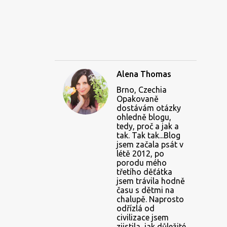
Alena Thomas
Brno, Czechia
Opakovaně
dostávám otázky
ohledně blogu,
tedy, proč a jak a
tak. Tak tak...Blog
jsem začala psát v
létě 2012, po
porodu mého
třetího děťátka
jsem trávila hodně
času s dětmi na
chalupě. Naprosto
odřízlá od
civilizace jsem
zjistila, jak důležité