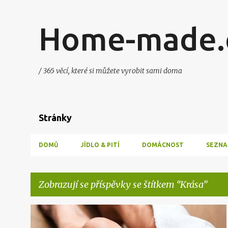
Home-made.
/ 365 věcí, které si můžete vyrobit sami doma
Stránky
DOMŮ
JÍDLO & PITÍ
DOMÁCNOST
SEZNA
Zobrazují se příspěvky se štítkem
Krása
P
KRÁSA
TVORBA