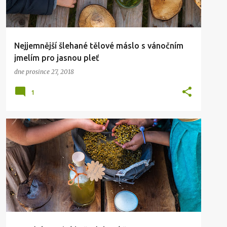
Nejjemnější šlehané tělové máslo s vánočním
jmelím pro jasnou pleť
dne
prosince 27, 2018
1
DOMOV
KRÁSA
ZDRAVÍ