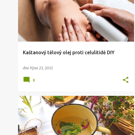
ř
í
s
p
ě
v
Kaštanový tělový olej proti celulitidě DIY
k
y
dne
října 23, 2021
0
KRÁSA
ZDRAVÍ