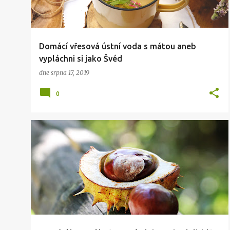
Domácí vřesová ústní voda s mátou aneb
vypláchni si jako Švéd
dne
srpna 17, 2019
0
KRÁSA
ZDRAVÍ