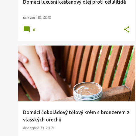
Domácí luxusní kaštanový olej proti celulitidě
dne
září 10, 2018
0
KRÁSA
TVORBA
ZDRAVÍ
Domácí čokoládový tělový krém s bronzerem z
vlašských ořechů
dne
srpna 10, 2018