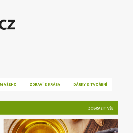
Přeskočit na hlavní obsah
cz
M VŠEHO
ZDRAVÍ & KRÁSA
DÁRKY & TVOŘENÍ
ZOBRAZIT VŠE
KRÁSA
TVORBA
ZDRAVÍ