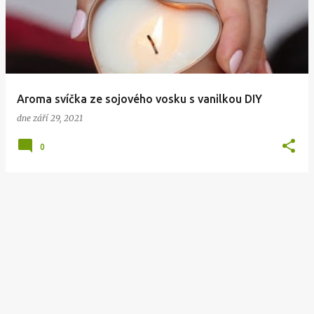
í
s
p
ě
v
Aroma svíčka ze sojového vosku s vanilkou DIY
k
dne
září 29, 2021
y
0