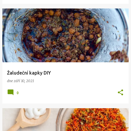
Žaludeční kapky DIY
dne
září 10, 2021
0