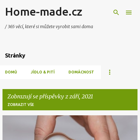
Home-made.cz
Přeskočit na hlavní obsah
/ 365 věcí, které si můžete vyrobit sami doma
Stránky
DOMŮ
JÍDLO & PITÍ
DOMÁCNOST
Zobrazují se příspěvky z září, 2021
ZOBRAZIT VŠE
P
ř