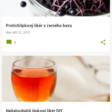
Protichřipkový likér z černého bezu
dne
září 22, 2021
0
Nejlahodnější šípkový likér DIY