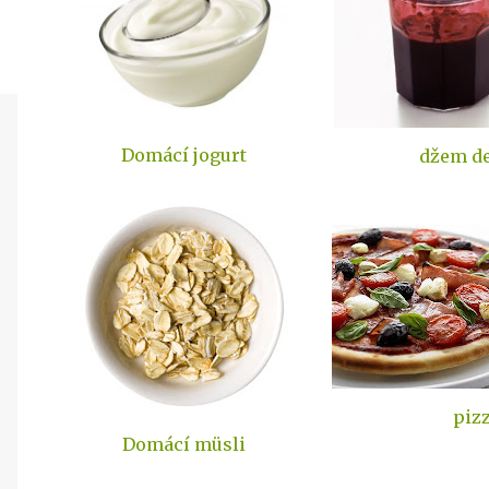
Domácí jogurt
džem de
piz
Domácí müsli