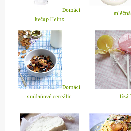
Domácí
mléčná
kečup Heinz
Domácí
snídaňové cereálie
lízá