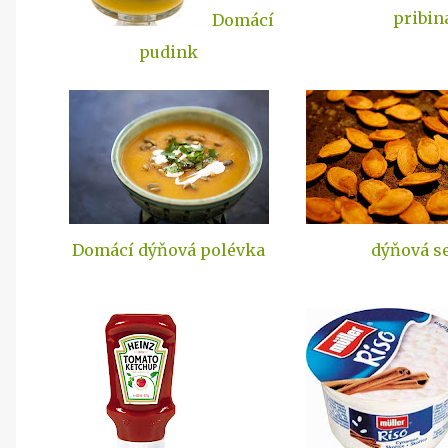
pribin
Domácí
pudink
Domácí dýňová polévka
dýňová s