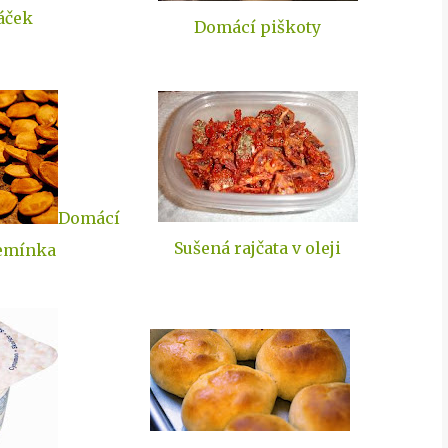
áček
Domácí piškoty
Domácí
Sušená rajčata v oleji
emínka