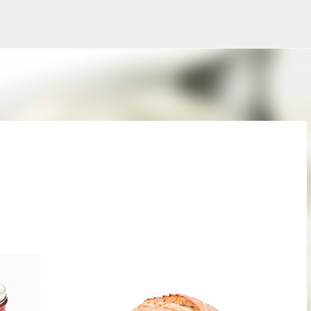
Přeskočit na hlavní obsah