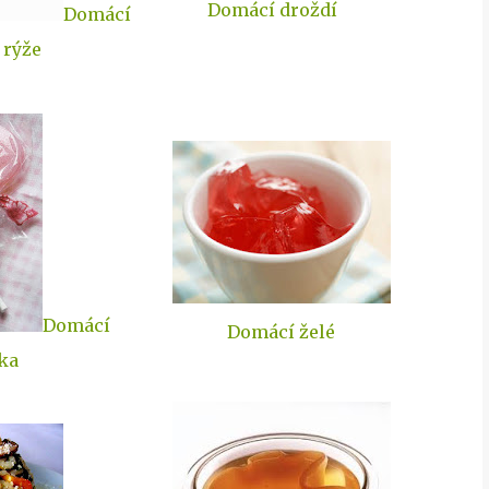
Domácí droždí
Domácí
 rýže
Domácí
Domácí želé
tka