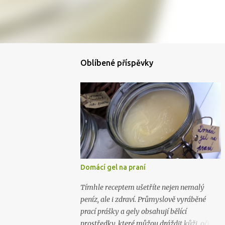
Oblíbené příspěvky
Domácí gel na praní
Tímhle receptem ušetříte nejen nemalý
peníz, ale i zdraví. Průmyslově vyráběné
prací prášky a gely obsahují bělící
prostředky, které můžou dráždit kůži, oči i