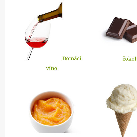
Domácí
čokol
víno