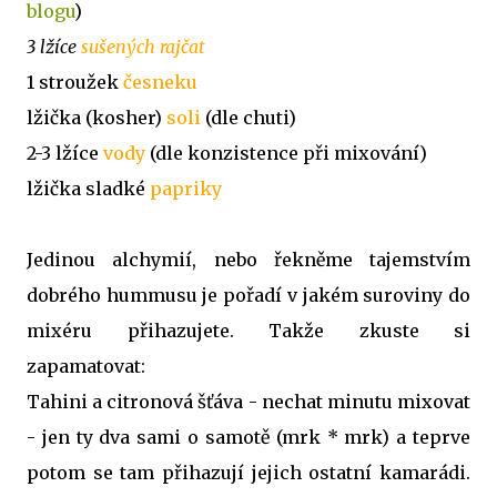
blogu
)
3 lžíce
sušených rajčat
1 stroužek
česneku
lžička (kosher)
soli
(dle chuti)
2-3 lžíce
vody
(dle konzistence při mixování)
lžička sladké
papriky
Jedinou alchymií, nebo řekněme tajemstvím
dobrého hummusu je pořadí v jakém suroviny do
mixéru přihazujete. Takže zkuste si
zapamatovat:
Tahini a citronová šťáva - nechat minutu mixovat
- jen ty dva sami o samotě (mrk * mrk) a teprve
potom se tam přihazují jejich ostatní kamarádi.