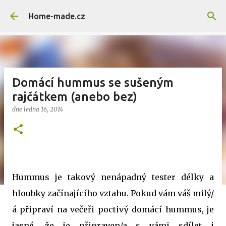
Přeskočit na hlavní obsah
Home-made.cz
Domácí hummus se sušeným
rajčátkem (anebo bez)
dne
ledna 16, 2014
Hummus je takový nenápadný tester délky a
hloubky začínajícího vztahu. Pokud vám váš milý/
á připraví na večeři poctivý domácí hummus, je
jasné, že je připraven/a s vámi sdílet i