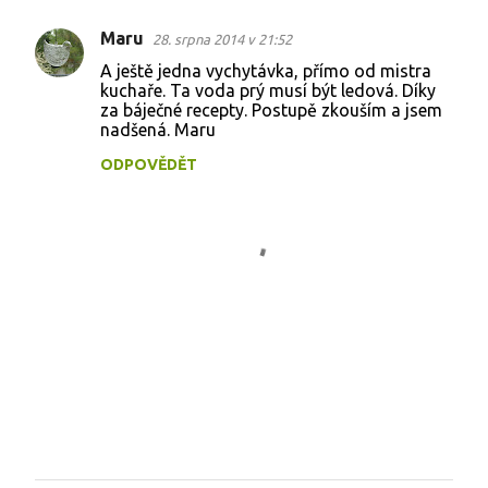
Maru
28. srpna 2014 v 21:52
K
A ještě jedna vychytávka, přímo od mistra
o
kuchaře. Ta voda prý musí být ledová. Díky
za báječné recepty. Postupě zkouším a jsem
m
nadšená. Maru
e
ODPOVĚDĚT
n
t
á
ř
e