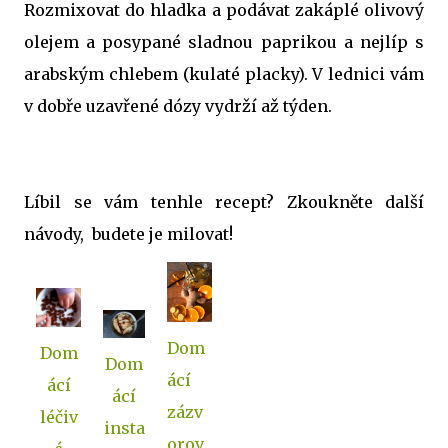
Rozmixovat do hladka a podávat zakáplé olivový
olejem a posypané sladnou paprikou a nejlíp s
arabským chlebem (kulaté placky). V lednici vám
v dobře uzavřené dózy vydrží až týden.
Líbil se vám tenhle recept? Zkoukněte další
návody, budete je milovat!
Dom
Dom
Dom
ácí
ácí
ácí
zázv
léčiv
insta
orov