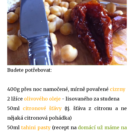
Budete potřebovat:
400g přes noc namočené, mírně povařené
cizrny
2 lžíce
olivového oleje
- lisovaného za studena
50ml
citronové šťávy
(tj. šťáva z citronu a ne
nějaká citronová pohádka)
50ml
tahini pasty
(recept na
domácí už máme na