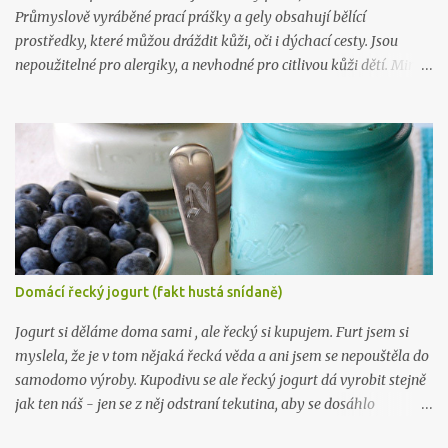
Průmyslově vyráběné prací prášky a gely obsahují bělící
prostředky, které můžou dráždit kůži, oči i dýchací cesty. Jsou
nepoužitelné pro alergiky, a nevhodné pro citlivou kůži dětí. Mimo
to, výroba tohoto gelu vás přijde na 5 kč na litr a zabere vám 10
minut. Takže takhle .. :) Na 10 litrů pracího prostředku budete
potřebovat: 1 mýdlo na praní ( Marsejské , Jelen) 300 gr práškové
sody na praní (seženete ZDE ) 15 kapek esenciálního oleje dle
vlastního výběru (vybírejte ZDE ) 10 litrů vařící vody Mýdlo
nastrouhejte na jemno a rozmíchejte ve vroucí vodě, po rozpuštění
přimíchejte sodu, opět míchejte až do úplného rozpuštění, pak
přilívejte vařící vodu. Nechte zchladit a přidejte esenciální olej.
Nechte stát 24 hodin a je to. :) Chcete taky vyrábět víc? Pak tu
Domácí řecký jogurt (fakt hustá snídaně)
mám, ne 1, ne 2, ale už 3 knihy plné návodů , které vám poradí, jak
na to: Líbil se vám tenhle recept? Zkoukněte další návo...
Jogurt si děláme doma sami , ale řecký si kupujem. Furt jsem si
myslela, že je v tom nějaká řecká věda a ani jsem se nepouštěla do
samodomo výroby. Kupodivu se ale řecký jogurt dá vyrobit stejně
jak ten náš - jen se z něj odstraní tekutina, aby se dosáhlo
požadované hustoty, která je fakt hustá. Řeci rádi pojídají jogurt