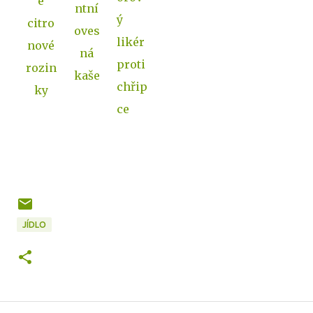
é
ntní
ý
citro
oves
likér
nové
ná
proti
rozin
kaše
chřip
ky
ce
JÍDLO