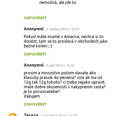
nemožná, ale jde to.
ODPOVĚDĚT
Anonymní
3. května 2013 v 13:23
Pokud máte znamé v Americe, nechce si to
dovézt, tam se to prodává v obchodech jako
bežné kořeni ;-)
ODPOVĚDĚT
Anonymní
4. září 2013 v 15:32
prosim a mnozstvo potom davate ako
klasicky prasok do pecenia? cize ak ma ist
12g tak 12g tohoto? ci treba nejako upravit.
mate dobre skusenosti s nakyprenim cesta?
je to porovnatelne?
dakujem
ODPOVĚDĚT
Tereza
7. července 2016 v 13:29