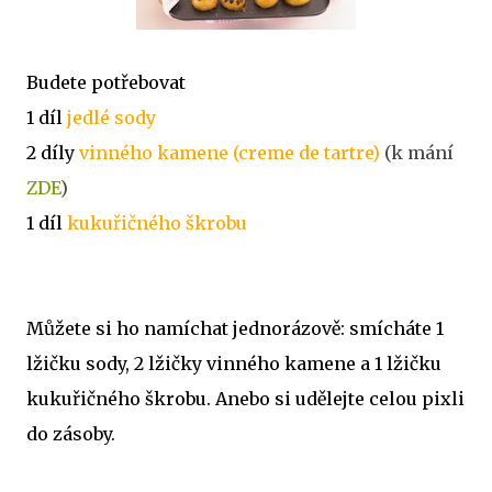
Budete potřebovat
1 díl
jedlé sody
2 díly
vinného kamene (creme de tartre)
(k mání
ZDE
)
1 díl
kukuřičného škrobu
Můžete si ho namíchat jednorázově: smícháte 1
lžičku sody, 2 lžičky vinného kamene a 1 lžičku
kukuřičného škrobu. Anebo si udělejte celou pixli
do zásoby.