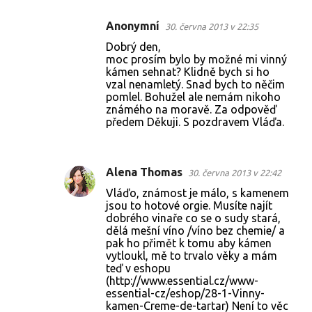
Anonymní
30. června 2013 v 22:35
Dobrý den,
moc prosím bylo by možné mi vinný
kámen sehnat? Klidně bych si ho
vzal nenamletý. Snad bych to něčim
pomlel. Bohužel ale nemám nikoho
známého na moravě. Za odpověď
předem Děkuji. S pozdravem Vláďa.
Alena Thomas
30. června 2013 v 22:42
Vláďo, známost je málo, s kamenem
jsou to hotové orgie. Musíte najít
dobrého vinaře co se o sudy stará,
dělá mešní víno /víno bez chemie/ a
pak ho přimět k tomu aby kámen
vytloukl, mě to trvalo věky a mám
teď v eshopu
(http://www.essential.cz/www-
essential-cz/eshop/28-1-Vinny-
kamen-Creme-de-tartar) Není to věc