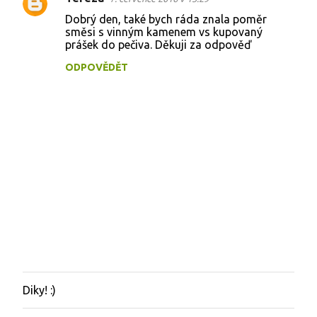
Dobrý den, také bych ráda znala poměr
směsi s vinným kamenem vs kupovaný
prášek do pečiva. Děkuji za odpověď
ODPOVĚDĚT
Diky! :)
O
k