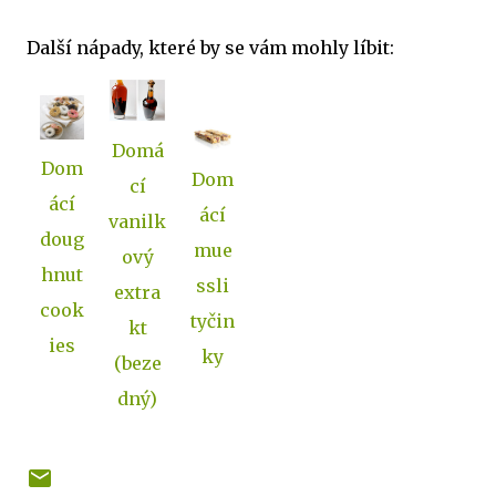
Další nápady, které by se vám mohly líbit:
Domá
Dom
Dom
cí
ácí
ácí
vanilk
doug
mue
ový
hnut
ssli
extra
cook
tyčin
kt
ies
ky
(beze
dný)