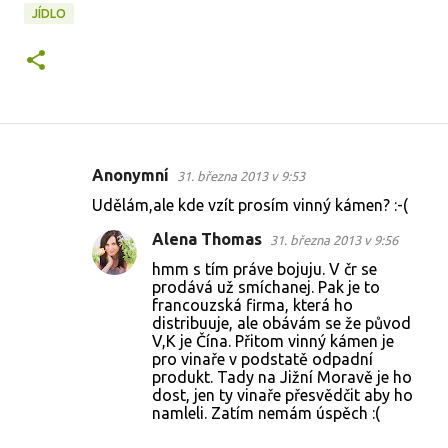
JÍDLO
Anonymní
31. března 2013 v 9:53
K
Udělám,ale kde vzít prosím vinný kámen? :-(
o
Alena Thomas
31. března 2013 v 9:56
m
hmm s tím práve bojuju. V čr se
e
prodává už smíchanej. Pak je to
n
francouzská firma, která ho
distribuuje, ale obávám se že původ
t
V,K je Čína. Přitom vinný kámen je
á
pro vinaře v podstatě odpadní
produkt. Tady na Jižní Moravě je ho
ř
dost, jen ty vinaře přesvědčit aby ho
e
namleli. Zatím nemám úspěch :(