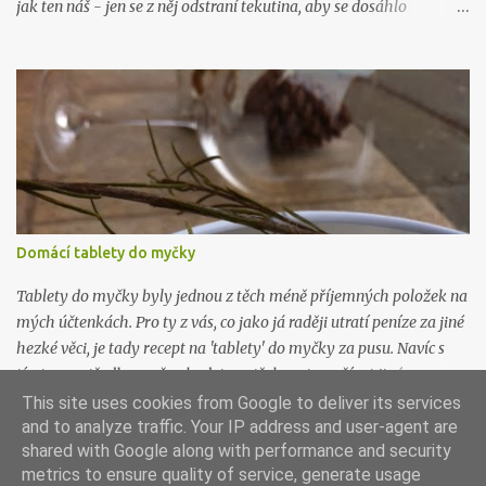
jak ten náš - jen se z něj odstraní tekutina, aby se dosáhlo
požadované hustoty, která je fakt hustá. Řeci rádi pojídají jogurt
(mimo čerstvého ovoce) s medem, pokud kombinaci neznáte,
zkuste ji. Je řecky božská. Budete potřebovat: 1 litr kvalitního
plnotučného mléka 1 kelímek kvalitního bílého jogurtu (nic
nezkazíte když bude bio) plátýnko Mléko nalijte do hrnce a
ohřejte na 40 stupňů. Přidejte jogurt a promíchjte. Směs přelijte do
velké sklenice (je dobré ji pořádně umýt, nejlépe i vyvařit) s
uzavíratelným hrdlem a nechte při pokojové teplotě pracovat. Za
12 hodin nalijte jogurt do plátýnka vytlačte co nejvíc tekutiny.
Domácí tablety do myčky
Hustota řeckého jogurtu připomíná hustotu zakysané smetany.
Poté uložte do lednice nejlépe do kabiček nebo skleniček vhodných
Tablety do myčky byly jednou z těch méně příjemných položek na
k uskla...
mých účtenkách. Pro ty z vás, co jako já raději utratí peníze za jiné
hezké věci, je tady recept na 'tablety' do myčky za pusu. Navíc s
tímto prostředkem už nebudete potřebovat používat jiné
prostředky na mytí a změkčování vody, ani proti vodnímu kameni.
This site uses cookies from Google to deliver its services
Všechno je v tom, all inclusive. Budete potřebovat: 300g jedlé sody
and to analyze traffic. Your IP address and user-agent are
shared with Google along with performance and security
(můžete si objednat na tady ) 300g práškové sody na praní
metrics to ensure quality of service, generate usage
(můžete si objednat na tady ) 150g hrubozrné kuchyňské soli 150g
Používá technologii služby Blogger