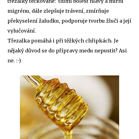
třezalky tečkované: tlumí bolest hlavy a mírní
migrénu, dále zlepšuje trávení, zmírňuje
překyselení žaludku, podporuje tvorbu žluči a její
vylučování.
Třezalka pomáhá i při těžkých chřipkách. Je
nějaký důvod se do přípravy medu nepustit? Asi
ne. :-)