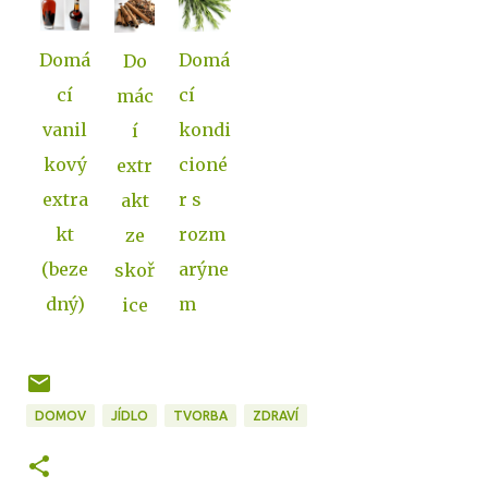
Domá
Domá
Do
cí
cí
mác
vanil
kondi
í
kový
cioné
extr
extra
r s
akt
kt
rozm
ze
(beze
arýne
skoř
dný)
m
ice
DOMOV
JÍDLO
TVORBA
ZDRAVÍ