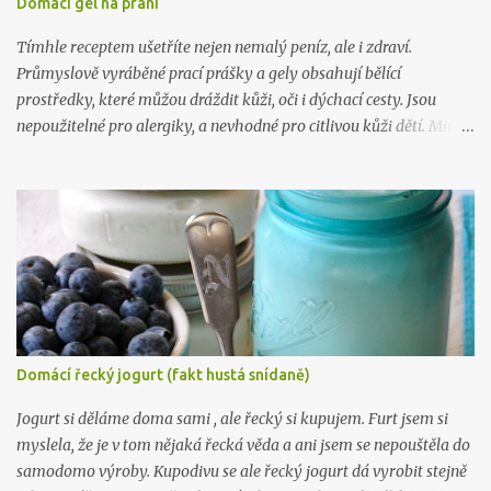
Domácí gel na praní
Tímhle receptem ušetříte nejen nemalý peníz, ale i zdraví.
Průmyslově vyráběné prací prášky a gely obsahují bělící
prostředky, které můžou dráždit kůži, oči i dýchací cesty. Jsou
nepoužitelné pro alergiky, a nevhodné pro citlivou kůži dětí. Mimo
to, výroba tohoto gelu vás přijde na 5 kč na litr a zabere vám 10
minut. Takže takhle .. :) Na 10 litrů pracího prostředku budete
potřebovat: 1 mýdlo na praní ( Marsejské , Jelen) 300 gr práškové
sody na praní (seženete ZDE ) 15 kapek esenciálního oleje dle
vlastního výběru (vybírejte ZDE ) 10 litrů vařící vody Mýdlo
nastrouhejte na jemno a rozmíchejte ve vroucí vodě, po rozpuštění
přimíchejte sodu, opět míchejte až do úplného rozpuštění, pak
přilívejte vařící vodu. Nechte zchladit a přidejte esenciální olej.
Nechte stát 24 hodin a je to. :) Chcete taky vyrábět víc? Pak tu
Domácí řecký jogurt (fakt hustá snídaně)
mám, ne 1, ne 2, ale už 3 knihy plné návodů , které vám poradí, jak
na to: Líbil se vám tenhle recept? Zkoukněte další návo...
Jogurt si děláme doma sami , ale řecký si kupujem. Furt jsem si
myslela, že je v tom nějaká řecká věda a ani jsem se nepouštěla do
samodomo výroby. Kupodivu se ale řecký jogurt dá vyrobit stejně