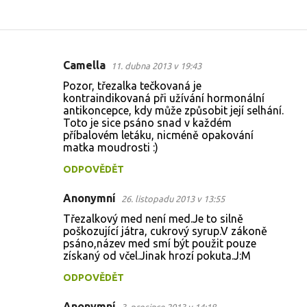
Camella
11. dubna 2013 v 19:43
K
Pozor, třezalka tečkovaná je
o
kontraindikovaná při užívání hormonální
antikoncepce, kdy může způsobit její selhání.
m
Toto je sice psáno snad v každém
e
příbalovém letáku, nicméně opakování
matka moudrosti :)
n
t
ODPOVĚDĚT
á
Anonymní
26. listopadu 2013 v 13:55
ř
Třezalkový med není med.Je to silně
e
poškozující játra, cukrový syrup.V zákoně
psáno,název med smí být použit pouze
získaný od včel.Jinak hrozí pokuta.J:M
ODPOVĚDĚT
Anonymní