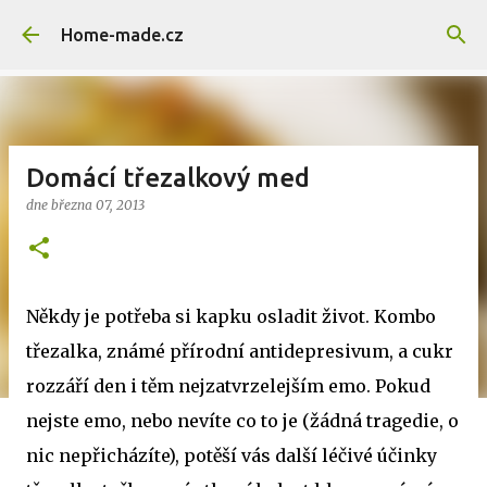
Přeskočit na hlavní obsah
Home-made.cz
Domácí třezalkový med
dne
března 07, 2013
Někdy je potřeba si kapku osladit život. Kombo
třezalka, známé přírodní antidepresivum, a cukr
rozzáří den i těm nejzatvrzelejším emo. Pokud
nejste emo, nebo nevíte co to je (žádná tragedie, o
nic nepřicházíte), potěší vás další léčivé účinky