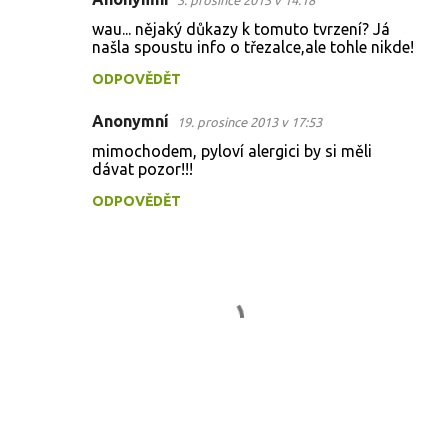
3. prosince 2013 v 14:18
wau... nějaký důkazy k tomuto tvrzení? Já
našla spoustu info o třezalce,ale tohle nikde!
ODPOVĚDĚT
Anonymní
19. prosince 2013 v 17:53
mimochodem, pyloví alergici by si měli
dávat pozor!!!
ODPOVĚDĚT