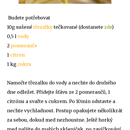
Budete potřebovat
10g sušené
třezalky
tečkované (dostanete
zde
)
0,5 l
vody
2
pomeranče
1
citron
1 kg
cukru
Namočte třezalku do vody a nechte do druhého
dne odležet. Přidejte šťávu ze 2 pomerančů, 1
citrónu a svařte s cukrem. Po 10min odstavte a
nechte vychladnout. Postup opakujete několikrát
za sebou, dokud med nezhoustne. Ještě horký
med nalijte do malých skleniček, po zavíčkování