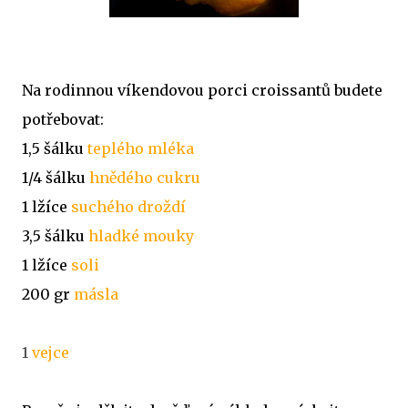
Na rodinnou víkendovou porci croissantů budete
potřebovat:
1,5 šálku
teplého mléka
1/4 šálku
hnědého cukru
1 lžíce
suchého droždí
3,5 šálku
hladké mouky
1 lžíce
soli
200 gr
másla
1
vejce