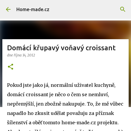
Přeskočit na hlavní obsah
Home-made.cz
Domácí křupavý voňavý croissant
dne
října 14, 2012
Pokud jste jako já, normální uživatel kuchyně,
domácí croissant je něco o čem se nemluví,
nepřemýšlí, jen zbožně nakupuje. To, že mě vůbec
napadlo ho zkusit udělat považuju za příznak
šílenství a oběť tomuto home-made.cz projektu.