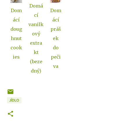
Domá
Dom
Dom
cí
ácí
ácí
vanilk
doug
práš
ový
hnut
ek
extra
cook
do
kt
ies
peči
(beze
va
dný)
JÍDLO