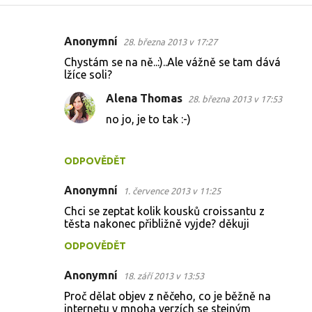
Anonymní
28. března 2013 v 17:27
K
Chystám se na ně..:)..Ale vážně se tam dává
o
lžíce soli?
m
Alena Thomas
28. března 2013 v 17:53
e
no jo, je to tak :-)
n
t
ODPOVĚDĚT
á
ř
Anonymní
1. července 2013 v 11:25
e
Chci se zeptat kolik kousků croissantu z
těsta nakonec přibližně vyjde? děkuji
ODPOVĚDĚT
Anonymní
18. září 2013 v 13:53
Proč dělat objev z něčeho, co je běžně na
internetu v mnoha verzích se stejným