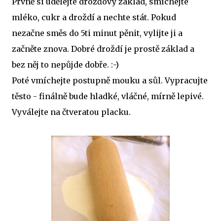
Prvně si udělejte drožďový základ, smíchejte
mléko, cukr a droždí a nechte stát. Pokud
nezačne směs do 5ti minut pěnit, vylijte ji a
začněte znova. Dobré droždí je prostě základ a
bez něj to nepůjde dobře. :-)
Poté vmíchejte postupně mouku a sůl. Vypracujte
těsto - finálně bude hladké, vláčné, mírně lepivé.
Vyválejte na čtveratou placku.