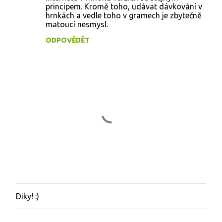
principem. Kromě toho, udávat dávkování v
hrnkách a vedle toho v gramech je zbytečně
matoucí nesmysl.
ODPOVĚDĚT
Diky! :)
O
k
o