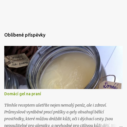
Oblíbené příspěvky
Domácí gel na praní
Tímhle receptem ušetříte nejen nemalý peníz, ale i zdraví.
Průmyslově vyráběné prací prášky a gely obsahují bělící
prostředky, které můžou dráždit kůži, oči i dýchací cesty. Jsou
nepoužitelné pro alergiky, a nevhodné pro citlivou kůži dětí. Mimo