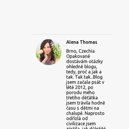
Alena Thomas
Brno, Czechia
Opakovaně
dostávám otázky
ohledně blogu,
tedy, proč a jak a
tak. Tak tak...Blog
jsem začala psát v
létě 2012, po
porodu mého
třetího děťátka
jsem trávila hodně
času s dětmi na
chalupě. Naprosto
odřízlá od
civilizace jsem
zjistila, jak důležité