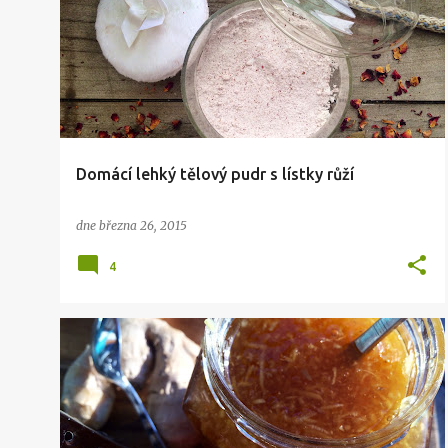
ř
í
s
p
ě
v
Domácí lehký tělový pudr s lístky růží
k
y
dne
března 26, 2015
4
ZDRAVÍ