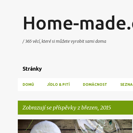
Home-made.
/ 365 věcí, které si můžete vyrobit sami doma
Stránky
DOMŮ
JÍDLO & PITÍ
DOMÁCNOST
SEZNA
Zobrazují se příspěvky z březen, 2015
P
KRÁSA