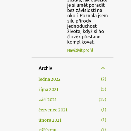
je si umět poradit
bez závislosti na
okolí. Poznala jsem
sílu přírody i
jednoduchost
života, když si ho
člověk přestane
komplikovat.
Navštívit profil
Archiv
2
ledna 2022
5
října 2021
15
září 2021
1
července 2021
1
února 2021
1
září 2019