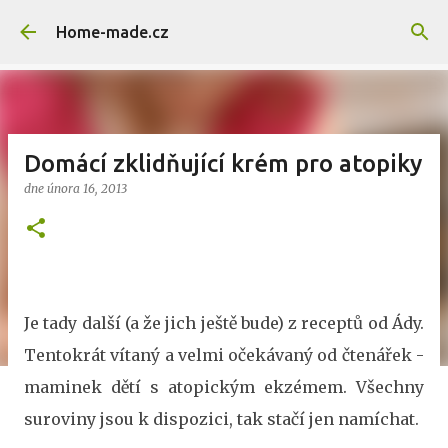
Přeskočit na hlavní obsah
Home-made.cz
Domácí zklidňující krém pro atopiky
dne
února 16, 2013
Je tady další (a že jich ještě bude) z receptů od Ády.
Tentokrát vítaný a velmi očekávaný od čtenářek -
maminek dětí s atopickým ekzémem. Všechny
suroviny jsou k dispozici, tak stačí jen namíchat.