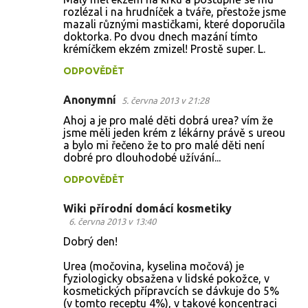
rozlézal i na hrudníček a tváře, přestože jsme
mazali různými mastičkami, které doporučila
doktorka. Po dvou dnech mazání tímto
krémíčkem ekzém zmizel! Prostě super. L.
ODPOVĚDĚT
Anonymní
5. června 2013 v 21:28
Ahoj a je pro malé děti dobrá urea? vím že
jsme měli jeden krém z lékárny právě s ureou
a bylo mi řečeno že to pro malé děti není
dobré pro dlouhodobé užívání...
ODPOVĚDĚT
Wiki přírodní domácí kosmetiky
6. června 2013 v 13:40
Dobrý den!
Urea (močovina, kyselina močová) je
fyziologicky obsažena v lidské pokožce, v
kosmetických přípravcích se dávkuje do 5%
(v tomto receptu 4%), v takové koncentraci