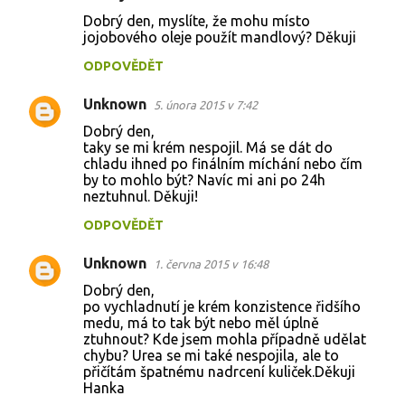
Dobrý den, myslíte, že mohu místo
jojobového oleje použít mandlový? Děkuji
ODPOVĚDĚT
Unknown
5. února 2015 v 7:42
Dobrý den,
taky se mi krém nespojil. Má se dát do
chladu ihned po finálním míchání nebo čím
by to mohlo být? Navíc mi ani po 24h
neztuhnul. Děkuji!
ODPOVĚDĚT
Unknown
1. června 2015 v 16:48
Dobrý den,
po vychladnutí je krém konzistence řidšího
medu, má to tak být nebo měl úplně
ztuhnout? Kde jsem mohla případně udělat
chybu? Urea se mi také nespojila, ale to
přičítám špatnému nadrcení kuliček.Děkuji
Hanka