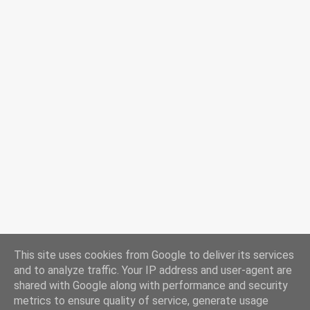
t
This site uses cookies from Google to deliver its services
and to analyze traffic. Your IP address and user-agent are
shared with Google along with performance and security
metrics to ensure quality of service, generate usage
Používá technologii služby Blogger