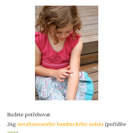
Budete potřebovat
24g
nerafinovaného bambuckého másla
(pořídíte