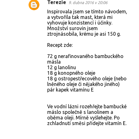
Terezie
9. dubna 2016 v 20:06
Inspirovala jsem se tímto návodem,
a vytvořila tak mast, která mi
vyhovuje konzistencí i účinky.
Množství surovin jsem
ztrojnásobila, krému je asi 150 g.
Recept zde:
72 g nerafinovaného bambuckého
másla
12 g lanolinu
18 g konopného oleje
18 g ostropestřecového oleje (nebo
lněného oleje či nějakého jiného)
pár kapek vitamínu E
Ve vodní lázni rozehřejte bambucké
máslo společně s lanolinem a
oběma oleji. Mírně vyšlehejte. Po
zchladnutí směsi přidejte vitamín E.