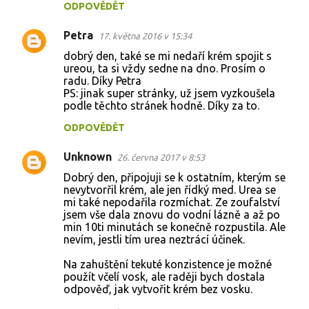
ODPOVĚDĚT
Petra
17. května 2016 v 15:34
dobrý den, také se mi nedaří krém spojit s
ureou, ta si vždy sedne na dno. Prosím o
radu. Díky Petra
PS: jinak super stránky, už jsem vyzkoušela
podle těchto stránek hodně. Díky za to.
ODPOVĚDĚT
Unknown
26. června 2017 v 8:53
Dobrý den, připojuji se k ostatním, kterým se
nevytvorřil krém, ale jen řídký med. Urea se
mi také nepodařila rozmíchat. Ze zoufalství
jsem vše dala znovu do vodní lázně a až po
min 10ti minutách se konečně rozpustila. Ale
nevím, jestli tím urea neztrácí účinek.
Na zahuštění tekuté konzistence je možné
použít včelí vosk, ale raději bych dostala
odpověď, jak vytvořit krém bez vosku.