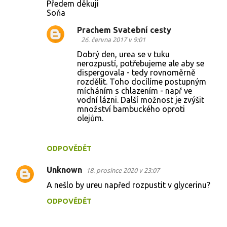
Předem děkuji
Soňa
Prachem Svatební cesty
26. června 2017 v 9:01
Dobrý den, urea se v tuku
nerozpustí, potřebujeme ale aby se
dispergovala - tedy rovnoměrně
rozdělit. Toho docílíme postupným
mícháním s chlazením - např ve
vodní lázni. Další možnost je zvýšit
množství bambuckého oproti
olejům.
ODPOVĚDĚT
Unknown
18. prosince 2020 v 23:07
A nešlo by ureu napřed rozpustit v glycerinu?
ODPOVĚDĚT