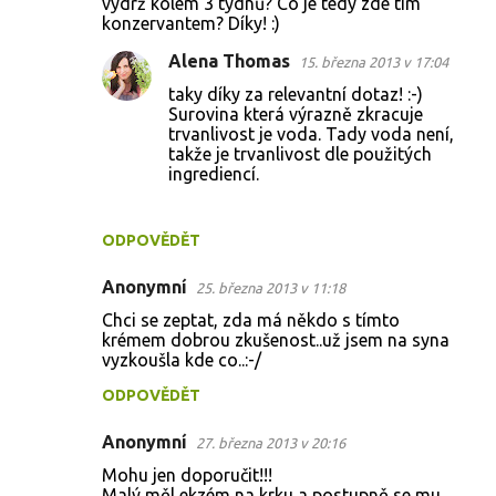
výdrž kolem 3 týdnů? Co je tedy zde tím
e
konzervantem? Díky! :)
n
Alena Thomas
15. března 2013 v 17:04
t
taky díky za relevantní dotaz! :-)
á
Surovina která výrazně zkracuje
trvanlivost je voda. Tady voda není,
ř
takže je trvanlivost dle použitých
e
ingrediencí.
ODPOVĚDĚT
Anonymní
25. března 2013 v 11:18
Chci se zeptat, zda má někdo s tímto
krémem dobrou zkušenost..už jsem na syna
vyzkoušla kde co..:-/
ODPOVĚDĚT
Anonymní
27. března 2013 v 20:16
Mohu jen doporučit!!!
Malý měl ekzém na krku a postupně se mu