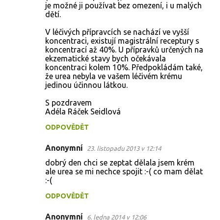
je možné ji používat bez omezení, i u malých
dětí.
V léčivých přípravcích se nachází ve vyšší
koncentraci, existují magistrální receptury s
koncentrací až 40%. U přípravků určených na
ekzematické stavy bych očekávala
koncentraci kolem 10%. Předpokládám také,
že urea nebyla ve vašem léčivém krému
jedinou účinnou látkou.
S pozdravem
Adéla Ráček Seidlová
ODPOVĚDĚT
Anonymní
23. listopadu 2013 v 12:14
dobrý den chci se zeptat dělala jsem krém
ale urea se mi nechce spojit :-( co mam dělat
:-(
ODPOVĚDĚT
Anonymní
6. ledna 2014 v 12:06