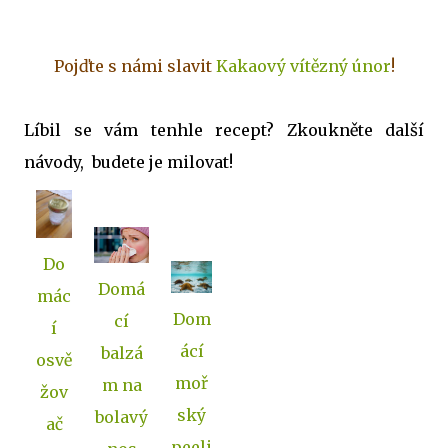
Pojďte s námi slavit
Kakaový vítězný únor
!
Líbil se vám tenhle recept? Zkoukněte další
návody, budete je milovat!
Do
Domá
mác
Dom
cí
í
ácí
balzá
osvě
moř
m na
žov
ský
bolavý
ač
peeli