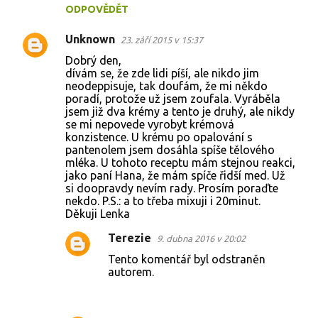
ODPOVĚDĚT
Unknown
23. září 2015 v 15:37
Dobrý den,
dívám se, že zde lidi píší, ale nikdo jim
neodeppisuje, tak doufám, že mi někdo
poradí, protože už jsem zoufala. Vyráběla
jsem již dva krémy a tento je druhý, ale nikdy
se mi nepovede vyrobyt krémová
konzistence. U krému po opalování s
pantenolem jsem dosáhla spíše tělového
mléka. U tohoto receptu mám stejnou reakci,
jako paní Hana, že mám spíče řidší med. Už
si doopravdy nevím rady. Prosím poraďte
nekdo. P.S.: a to třeba mixuji i 20minut.
Děkuji Lenka
Terezie
9. dubna 2016 v 20:02
Tento komentář byl odstraněn
autorem.