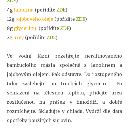
ZDE
)
4g
lanolinu
(pořídíte
ZDE
)
12g
jojobového oleje
(pořídíte
ZDE
)
8g
glycerinu
(pořídíte
ZDE
)
2g
urey
(pořídíte
ZDE
)
Ve vodní lázni rozehřejte nerafinovaného
bambuckého másla společně s lanolinem a
jojobovým olejem. Pak odstavte. Do roztopeného
tuku zašlehejte po trochách glycerin. Po
schlazení na tělesnou teplotu, přidejte ureu
roztlučenou na prášek v hmoždíři a dobře
rozmíchejte. Skladujte v chladu. Vydrží dle data
spotřeby použitých surovin.