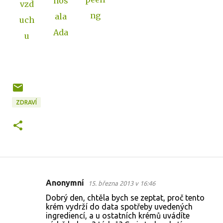
nos
vzd
ng
ala
uch
Ada
u
ZDRAVÍ
Anonymní
15. března 2013 v 16:46
K
Dobrý den, chtěla bych se zeptat, proč tento
o
krém vydrží do data spotřeby uvedených
ingrediencí, a u ostatních krémů uvádíte
m