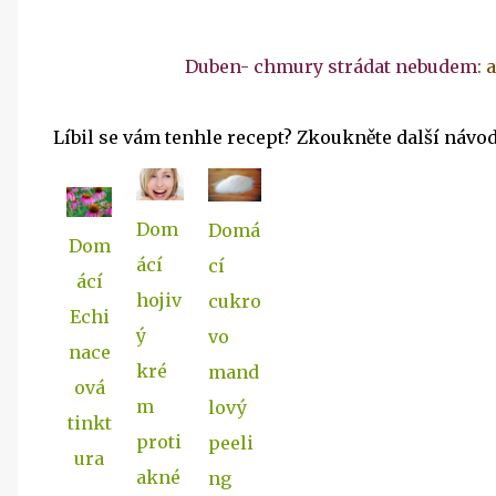
Duben- chmury strádat nebudem
: 
Líbil se vám tenhle recept? Zkoukněte další návod
Dom
Domá
Dom
ácí
cí
ácí
hojiv
cukro
Echi
ý
vo
nace
kré
mand
ová
m
lový
tinkt
proti
peeli
ura
akné
ng