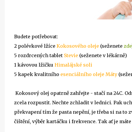
Budete potřebovat:
2 polévkové lžíce
Kokosového oleje
(seženete
zde
5 rozdrcených tablet
Stevie
(seženete v lékárně)
1 kávovou lžičku
Himalájské soli
5 kapek kvalitního
esenciálního oleje Máty
(seže
Kokosový olej opatrně zahřejte - stačí na 24C. Od
zcela rozpustit. Nechte zchladit v lednici. Pak uc
překvapení tím že pasta nepění, je třeba si na to
čištění, výběr kartáčku i frekvence. Tak ať je máte 