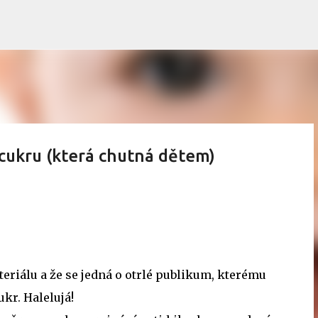
Přeskočit na hlavní obsah
cukru (která chutná dětem)
eriálu a že se jedná o otrlé publikum, kterému
kr. Halelujá!