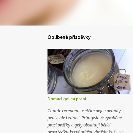
Oblíbené příspěvky
Domácí gel na praní
Tímhle receptem ušetříte nejen nemalý
peníz, ale i zdraví. Průmyslově vyráběné
prací prášky a gely obsahují bělící
prostředky, které můžou dráždit kůži, oči i