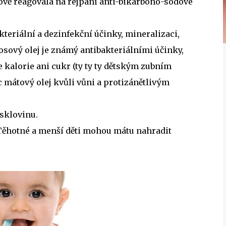
ově reagovala na rejpání anti-bikarbono-sodové
eriální a dezinfekční účinky, mineralizaci,
sový olej je známý antibakteriálními účinky,
e kalorie ani cukr (ty ty ty dětským zubním
 mátový olej kvůli vůni a protizánětlivým
 sklovinu.
. Těhotné a menší děti mohou mátu nahradit