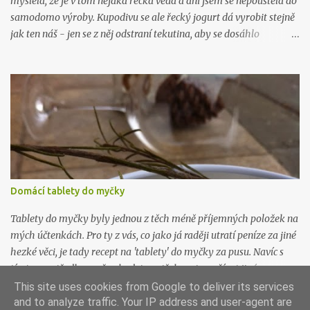
myslela, že je v tom nějaká řecká věda a ani jsem se nepouštěla do
samodomo výroby. Kupodivu se ale řecký jogurt dá vyrobit stejně
jak ten náš - jen se z něj odstraní tekutina, aby se dosáhlo
požadované hustoty, která je fakt hustá. Řeci rádi pojídají jogurt
(mimo čerstvého ovoce) s medem, pokud kombinaci neznáte,
zkuste ji. Je řecky božská. Budete potřebovat: 1 litr kvalitního
plnotučného mléka 1 kelímek kvalitního bílého jogurtu (nic
nezkazíte když bude bio) plátýnko Mléko nalijte do hrnce a
ohřejte na 40 stupňů. Přidejte jogurt a promíchjte. Směs přelijte do
velké sklenice (je dobré ji pořádně umýt, nejlépe i vyvařit) s
uzavíratelným hrdlem a nechte při pokojové teplotě pracovat. Za
12 hodin nalijte jogurt do plátýnka vytlačte co nejvíc tekutiny.
Domácí tablety do myčky
Hustota řeckého jogurtu připomíná hustotu zakysané smetany.
Poté uložte do lednice nejlépe do kabiček nebo skleniček vhodných
Tablety do myčky byly jednou z těch méně příjemných položek na
k uskla...
mých účtenkách. Pro ty z vás, co jako já raději utratí peníze za jiné
hezké věci, je tady recept na 'tablety' do myčky za pusu. Navíc s
tímto prostředkem už nebudete potřebovat používat jiné
prostředky na mytí a změkčování vody, ani proti vodnímu kameni.
This site uses cookies from Google to deliver its services
Všechno je v tom, all inclusive. Budete potřebovat: 300g jedlé sody
and to analyze traffic. Your IP address and user-agent are