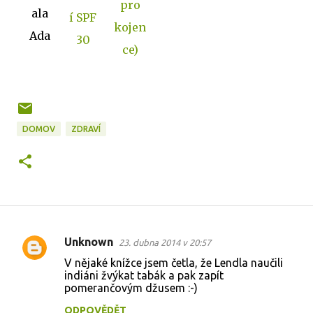
pro
ala
í SPF
kojen
Ada
30
ce)
DOMOV
ZDRAVÍ
Unknown
23. dubna 2014 v 20:57
K
V nějaké knížce jsem četla, že Lendla naučili
o
indiáni žvýkat tabák a pak zapít
pomerančovým džusem :-)
m
e
ODPOVĚDĚT