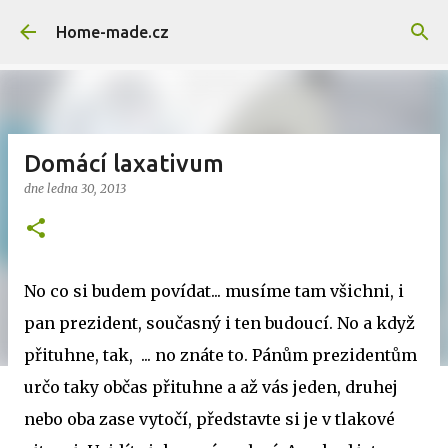
Přeskočit na hlavní obsah
Home-made.cz
Domácí laxativum
dne
ledna 30, 2013
No co si budem povídat... musíme tam všichni, i
pan prezident, současný i ten budoucí. No a když
přituhne, tak, ... no znáte to. Pánům prezidentům
určo taky občas přituhne a až vás jeden, druhej
nebo oba zase vytočí, představte si je v tlakové