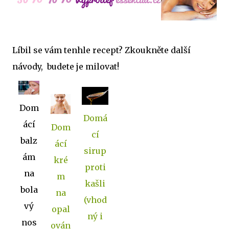
Líbil se vám tenhle recept? Zkoukněte další
návody, budete je milovat!
Dom
Domá
ácí
Dom
cí
balz
ácí
sirup
ám
kré
proti
na
m
kašli
bola
na
(vhod
vý
opal
ný i
nos
ován