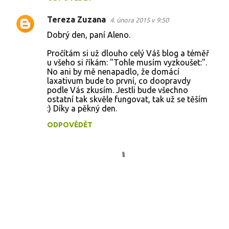
n
Tereza Zuzana
4. února 2015 v 9:50
t
Dobrý den, paní Aleno.
á
Pročítám si už dlouho celý Váš blog a téměř
ř
u všeho si říkám: "Tohle musím vyzkoušet:".
e
No ani by mě nenapadlo, že domácí
laxativum bude to první, co doopravdy
podle Vás zkusím. Jestli bude všechno
ostatní tak skvěle fungovat, tak už se těším
:) Díky a pěkný den.
ODPOVĚDĚT