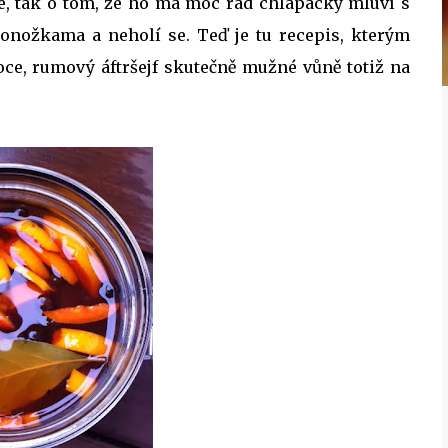
e, tak o tom, že ho má moc rád chlapácky mluví s
ponožkama a neholí se. Teď je tu recepis, kterým
ce, rumový áftršejf skutečně mužné vůně totiž na