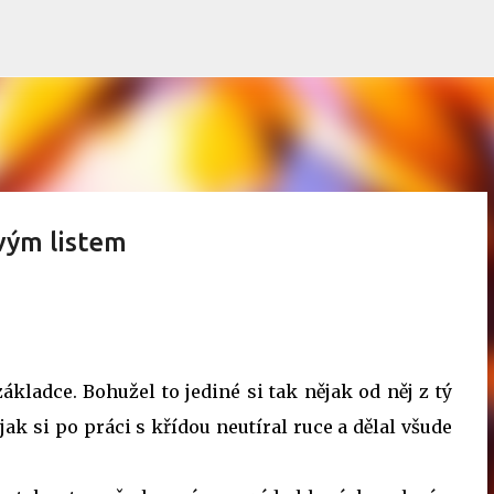
Přeskočit na hlavní obsah
vým listem
ákladce. Bohužel to jediné si tak nějak od něj z tý
jak si po práci s křídou neutíral ruce a dělal všude