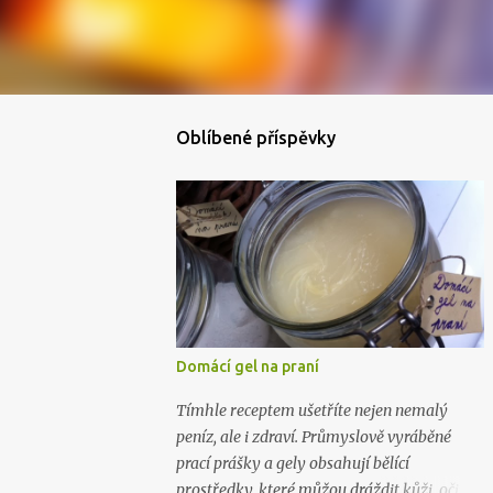
Oblíbené příspěvky
Domácí gel na praní
Tímhle receptem ušetříte nejen nemalý
peníz, ale i zdraví. Průmyslově vyráběné
prací prášky a gely obsahují bělící
prostředky, které můžou dráždit kůži, oči i