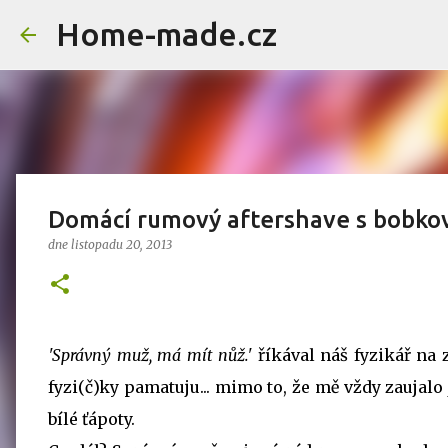
Home-made.cz
Domácí rumový aftershave s bobko
dne
listopadu 20, 2013
'Správný muž, má mít nůž.'
říkával náš fyzikář na z
fyzi(č)ky pamatuju... mimo to, že mě vždy zaujalo 
bílé ťápoty.