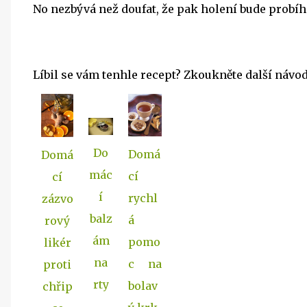
No nezbývá než doufat, že pak holení bude probíha
Líbil se vám tenhle recept? Zkoukněte další návod
Do
Domá
Domá
mác
cí
cí
í
rychl
zázvo
balz
á
rový
ám
pomo
likér
na
c na
proti
rty
bolav
chřip