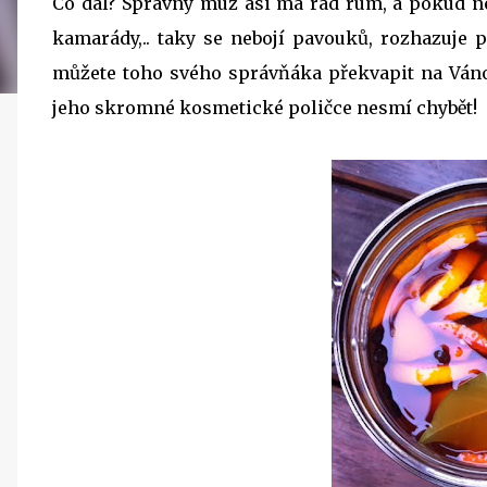
Co dál? Správný muž asi má rád rum, a pokud n
kamarády,.. taky se nebojí pavouků, rozhazuje 
můžete toho svého správňáka překvapit na Váno
jeho skromné kosmetické poličce nesmí chybět!