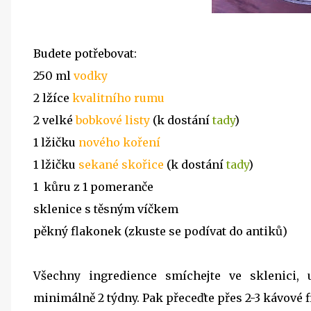
Budete potřebovat:
250 ml
vodky
2 lžíce
kvalitního rumu
2 velké
bobkové listy
(k dostání
tady
)
1 lžičku
nového koření
1 lžičku
sekané skořice
(k dostání
tady
)
1 kůru z 1 pomeranče
sklenice s těsným víčkem
pěkný flakonek (zkuste se podívat do antiků)
Všechny ingredience smíchejte ve sklenici
minimálně 2 týdny. Pak přeceďte přes 2-3 kávové f