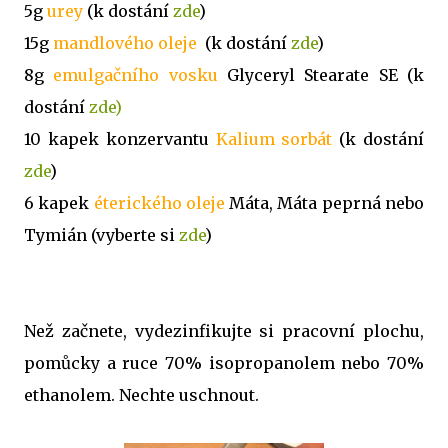
5g
urey
(k dostání
zde
)
15g
mandlového oleje
(k dostání
zde
)
8g
emulgačního vosku
Glyceryl Stearate SE (k
dostání
zde)
10 kapek konzervantu
Kalium sorbát
(k dostání
zde
)
6 kapek
éterického oleje
Máta, Máta peprná nebo
Tymián (vyberte si
zde
)
Než začnete, vydezinfikujte si pracovní plochu,
pomůcky a ruce 70% isopropanolem nebo 70%
ethanolem. Nechte uschnout.