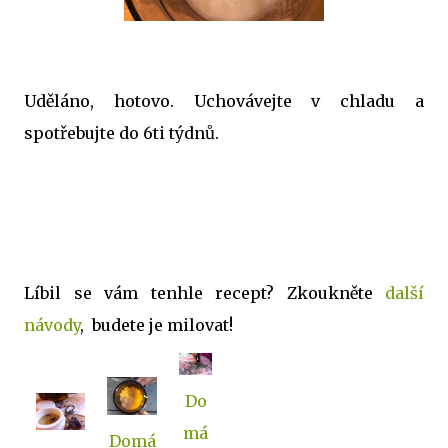
Uděláno, hotovo. Uchovávejte v chladu a
spotřebujte do 6ti týdnů.
Líbil se vám tenhle recept? Zkoukněte
další
návody
, budete je milovat!
Do
má
Domá