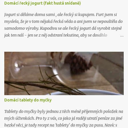
Nechte stát 24 hodin a je to. :) Chcete taky vyrábět víc? Pak tu
Domácí řecký jogurt (fakt hustá snídaně)
mám, ne 1, ne 2, ale už 3 knihy plné návodů , které vám poradí, jak
na to: Líbil se vám tenhle recept? Zkoukněte další návo...
Jogurt si děláme doma sami , ale řecký si kupujem. Furt jsem si
myslela, že je v tom nějaká řecká věda a ani jsem se nepouštěla do
samodomo výroby. Kupodivu se ale řecký jogurt dá vyrobit stejně
jak ten náš - jen se z něj odstraní tekutina, aby se dosáhlo
požadované hustoty, která je fakt hustá. Řeci rádi pojídají jogurt
(mimo čerstvého ovoce) s medem, pokud kombinaci neznáte,
zkuste ji. Je řecky božská. Budete potřebovat: 1 litr kvalitního
plnotučného mléka 1 kelímek kvalitního bílého jogurtu (nic
nezkazíte když bude bio) plátýnko Mléko nalijte do hrnce a
ohřejte na 40 stupňů. Přidejte jogurt a promíchjte. Směs přelijte do
velké sklenice (je dobré ji pořádně umýt, nejlépe i vyvařit) s
uzavíratelným hrdlem a nechte při pokojové teplotě pracovat. Za
12 hodin nalijte jogurt do plátýnka vytlačte co nejvíc tekutiny.
Domácí tablety do myčky
Hustota řeckého jogurtu připomíná hustotu zakysané smetany.
Poté uložte do lednice nejlépe do kabiček nebo skleniček vhodných
Tablety do myčky byly jednou z těch méně příjemných položek na
k uskla...
mých účtenkách. Pro ty z vás, co jako já raději utratí peníze za jiné
hezké věci, je tady recept na 'tablety' do myčky za pusu. Navíc s