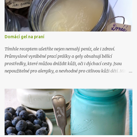
Domácí gel na praní
Tímhle receptem ušetříte nejen nemalý peníz, ale i zdraví.
Průmyslově vyráběné prací prášky a gely obsahují bělící
prostředky, které můžou dráždit kůži, oči i dýchací cesty. Jsou
nepoužitelné pro alergiky, a nevhodné pro citlivou kůži dětí. Mimo
to, výroba tohoto gelu vás přijde na 5 kč na litr a zabere vám 10
minut. Takže takhle .. :) Na 10 litrů pracího prostředku budete
potřebovat: 1 mýdlo na praní ( Marsejské , Jelen) 300 gr práškové
sody na praní (seženete ZDE ) 15 kapek esenciálního oleje dle
vlastního výběru (vybírejte ZDE ) 10 litrů vařící vody Mýdlo
nastrouhejte na jemno a rozmíchejte ve vroucí vodě, po rozpuštění
přimíchejte sodu, opět míchejte až do úplného rozpuštění, pak
přilívejte vařící vodu. Nechte zchladit a přidejte esenciální olej.