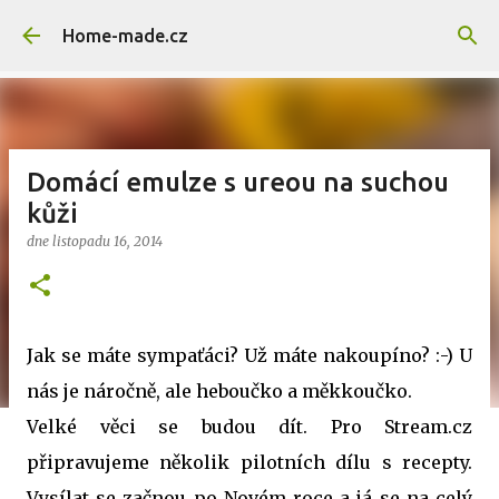
Přeskočit na hlavní obsah
Home-made.cz
Domácí emulze s ureou na suchou
kůži
dne
listopadu 16, 2014
Jak se máte sympaťáci? Už máte nakoupíno? :-) U
nás je náročně, ale heboučko a měkkoučko.
Velké věci se budou dít. Pro Stream.cz
připravujeme několik pilotních dílu s recepty.
Vysílat se začnou po Novém roce a já se na celý