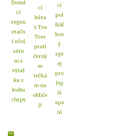
Domá
cí
cí
cí
pol
kúra
regen
štář
s Tea
eračn
kov
Tree
í oční
ý
proti
séru
spr
černý
m z
ej
m
výtaž
pro
tečká
ku z
lep
m na
květu
ší
obliče
chrpy
spa
ji
ní