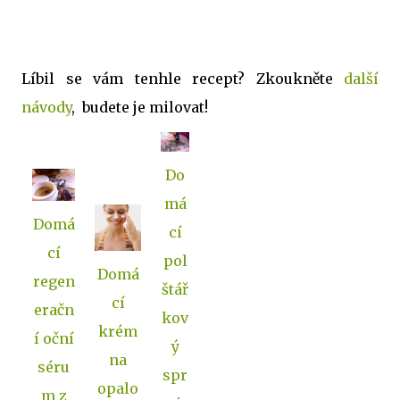
Líbil se vám tenhle recept? Zkoukněte
další
návody
, budete je milovat!
Do
má
Domá
cí
cí
pol
Domá
regen
štář
cí
eračn
kov
krém
í oční
ý
na
séru
spr
opalo
m z