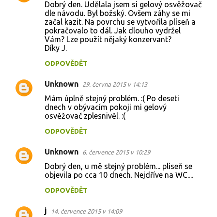
Dobrý den. Udělala jsem si gelový osvěžovač
o
dle návodu. Byl božský. Ovšem záhy se mi
začal kazit. Na povrchu se vytvořila plíseň a
m
pokračovalo to dál. Jak dlouho vydržel
e
Vám? Lze použít nějaký konzervant?
Díky J.
n
t
ODPOVĚDĚT
á
Unknown
29. června 2015 v 14:13
ř
Mám úplně stejný problém. :( Po deseti
e
dnech v obývacím pokoji mi gelový
osvěžovač zplesnivěl. :(
ODPOVĚDĚT
Unknown
6. července 2015 v 10:29
Dobrý den, u mě stejný problém... plíseň se
objevila po cca 10 dnech. Nejdříve na WC....
ODPOVĚDĚT
j
14. července 2015 v 14:09