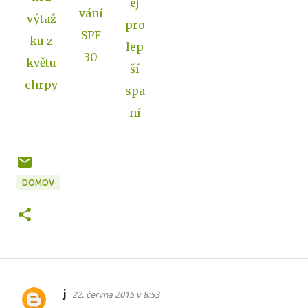
ej
vání
výtaž
pro
SPF
ku z
lep
30
květu
ší
chrpy
spa
ní
DOMOV
j
22. června 2015 v 8:53
K