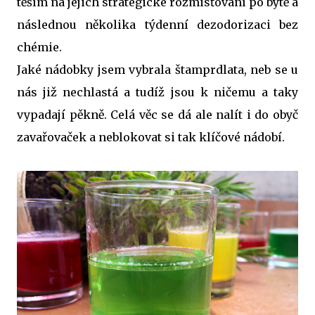
těším na jejich strategické rozmisťování po bytě a
následnou několika týdenní dezodorizaci bez
chémie.
Jaké nádobky jsem vybrala štamprdlata, neb se u
nás již nechlastá a tudíž jsou k ničemu a taky
vypadají pěkně. Celá věc se dá ale nalít i do obyč
zavařovaček a neblokovat si tak klíčové nádobí.