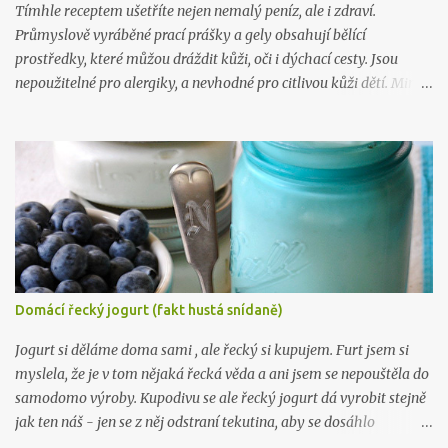
Tímhle receptem ušetříte nejen nemalý peníz, ale i zdraví.
Průmyslově vyráběné prací prášky a gely obsahují bělící
prostředky, které můžou dráždit kůži, oči i dýchací cesty. Jsou
nepoužitelné pro alergiky, a nevhodné pro citlivou kůži dětí. Mimo
to, výroba tohoto gelu vás přijde na 5 kč na litr a zabere vám 10
minut. Takže takhle .. :) Na 10 litrů pracího prostředku budete
potřebovat: 1 mýdlo na praní ( Marsejské , Jelen) 300 gr práškové
sody na praní (seženete ZDE ) 15 kapek esenciálního oleje dle
vlastního výběru (vybírejte ZDE ) 10 litrů vařící vody Mýdlo
nastrouhejte na jemno a rozmíchejte ve vroucí vodě, po rozpuštění
přimíchejte sodu, opět míchejte až do úplného rozpuštění, pak
přilívejte vařící vodu. Nechte zchladit a přidejte esenciální olej.
Nechte stát 24 hodin a je to. :) Chcete taky vyrábět víc? Pak tu
Domácí řecký jogurt (fakt hustá snídaně)
mám, ne 1, ne 2, ale už 3 knihy plné návodů , které vám poradí, jak
na to: Líbil se vám tenhle recept? Zkoukněte další návo...
Jogurt si děláme doma sami , ale řecký si kupujem. Furt jsem si
myslela, že je v tom nějaká řecká věda a ani jsem se nepouštěla do
samodomo výroby. Kupodivu se ale řecký jogurt dá vyrobit stejně
jak ten náš - jen se z něj odstraní tekutina, aby se dosáhlo
požadované hustoty, která je fakt hustá. Řeci rádi pojídají jogurt