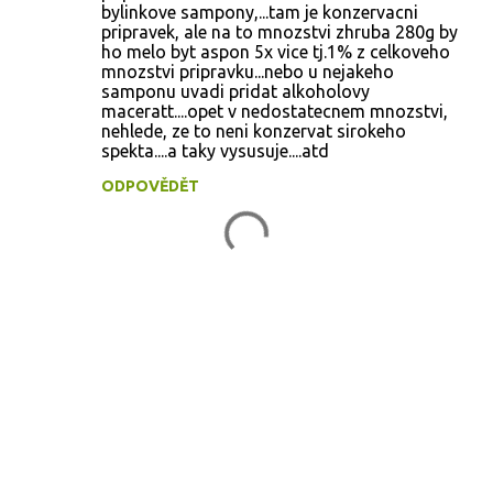
bylinkove sampony,...tam je konzervacni
pripravek, ale na to mnozstvi zhruba 280g by
ho melo byt aspon 5x vice tj.1% z celkoveho
mnozstvi pripravku...nebo u nejakeho
samponu uvadi pridat alkoholovy
maceratt....opet v nedostatecnem mnozstvi,
nehlede, ze to neni konzervat sirokeho
spekta....a taky vysusuje....atd
ODPOVĚDĚT