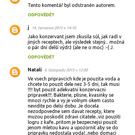
Tento komentář byl odstraněn autorem.
ODPOVĚDĚT
j
14. července 2015 v 14:10
Jako konzervant jsem zkusila sůl, jak radí v
jiných receptech, ale výsledek stejný... možná
o pár dní delší výdrž (ale ne o moc) :-( J.
ODPOVĚDĚT
Natali
6. listopadu 2015 v 12:00
Ve vsech pripravcich kde je pouzita voda a
chcete to pouzit dele nez 3-5 dni, tak musi
!!!! byt pouzit adekvatni konzervacni
pripravek!!!. Bakterie, plisne, kvasinky se
mnozi rychle a vy je volnym okem casto
nevidite po delsi dobu. Je docela
nezodpovedne sem davat recepty, ktere
muzou poskodit zdravi citatele...viz pouziti
logru z kafe...pritom je bezpecnejsi pouzit
jenom mletou kavu a upozornit aby se do
pripravku nedostala voda!...nebo domaci