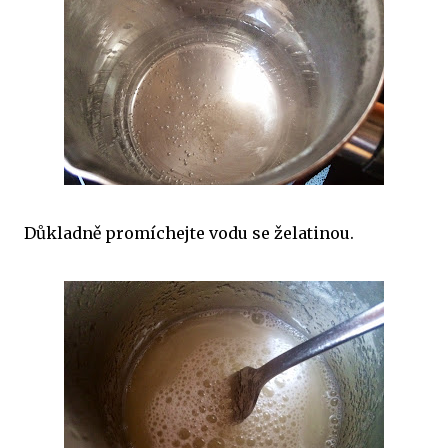
Důkladně promíchejte vodu se želatinou.