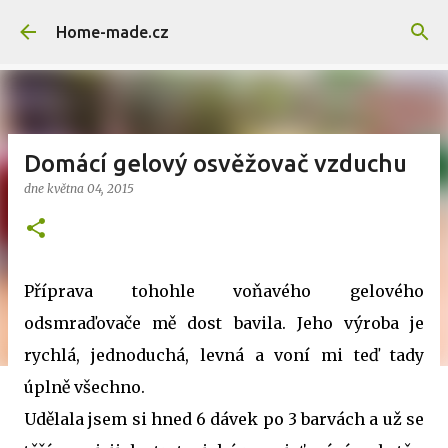
Přeskočit na hlavní obsah
Home-made.cz
Domácí gelový osvěžovač vzduchu
dne
května 04, 2015
Příprava tohohle voňavého gelového
odsmraďovače mě dost bavila. Jeho výroba je
rychlá, jednoduchá, levná a voní mi teď tady
úplně všechno.
Udělala jsem si hned 6 dávek po 3 barvách a už se