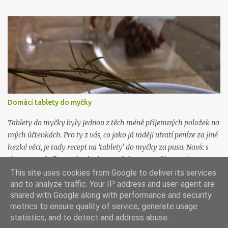
(mimo čerstvého ovoce) s medem, pokud kombinaci neznáte,
zkuste ji. Je řecky božská. Budete potřebovat: 1 litr kvalitního
plnotučného mléka 1 kelímek kvalitního bílého jogurtu (nic
nezkazíte když bude bio) plátýnko Mléko nalijte do hrnce a
ohřejte na 40 stupňů. Přidejte jogurt a promíchjte. Směs přelijte do
velké sklenice (je dobré ji pořádně umýt, nejlépe i vyvařit) s
uzavíratelným hrdlem a nechte při pokojové teplotě pracovat. Za
12 hodin nalijte jogurt do plátýnka vytlačte co nejvíc tekutiny.
Domácí tablety do myčky
Hustota řeckého jogurtu připomíná hustotu zakysané smetany.
Poté uložte do lednice nejlépe do kabiček nebo skleniček vhodných
Tablety do myčky byly jednou z těch méně příjemných položek na
k uskla...
mých účtenkách. Pro ty z vás, co jako já raději utratí peníze za jiné
hezké věci, je tady recept na 'tablety' do myčky za pusu. Navíc s
tímto prostředkem už nebudete potřebovat používat jiné
prostředky na mytí a změkčování vody, ani proti vodnímu kameni.
This site uses cookies from Google to deliver its services
Všechno je v tom, all inclusive. Budete potřebovat: 300g jedlé sody
and to analyze traffic. Your IP address and user-agent are
shared with Google along with performance and security
(můžete si objednat na tady ) 300g práškové sody na praní
metrics to ensure quality of service, generate usage
(můžete si objednat na tady ) 150g hrubozrné kuchyňské soli 150g
Používá technologii služby Blogger
statistics, and to detect and address abuse.
kyseliny citronové (můžete si objednat na tady ) Všechny tyhle