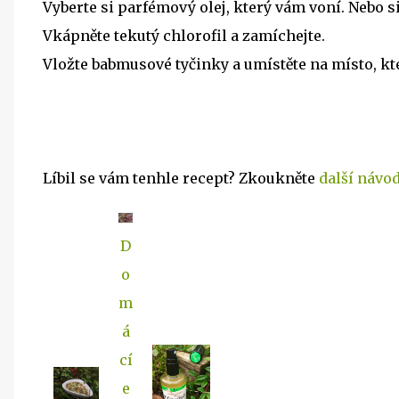
Vyberte si parfémový olej, který vám voní. Nebo si
Vkápněte tekutý chlorofil a zamíchejte.
Vložte babmusové tyčinky a umístěte na místo, kt
Líbil se vám tenhle recept? Zkoukněte
další návo
D
o
m
á
cí
e