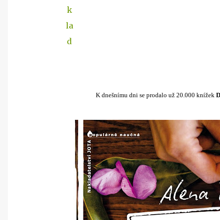
k
la
d
K dnešnímu dni se prodalo už 20.000 knížek
D