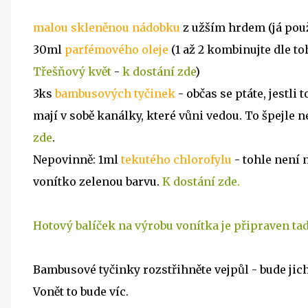
malou skleněnou nádobku
z užším hrdem (já pou
30ml
parfémového oleje
(1 až 2 kombinujte dle to
Třešňový květ
-
k dostání zde
)
3ks
bambusových tyčinek
- občas se ptáte, jestli
mají v sobě kanálky, které vůni vedou. To špejle ne
zde
.
Nepovinně: 1ml
tekutého chlorofylu
- tohle není n
vonítko zelenou barvu.
K dostání zde.
Hotový balíček na výrobu vonítka je připraven ta
Bambusové tyčinky rozstřihněte vejpůl - bude jich
Vonět to bude víc.