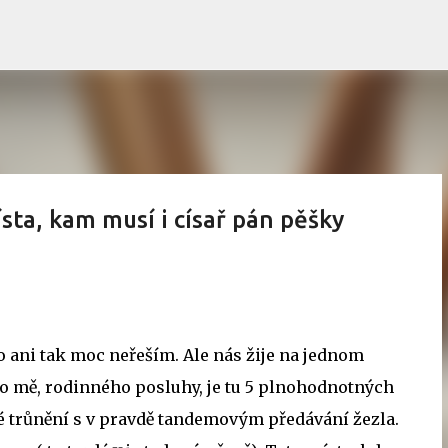
Přeskočit na hlavní obsah
sta, kam musí i císař pán pěšky
o ani tak moc neřeším. Ale nás žije na jednom
mo mě, rodinného posluhy, je tu 5 plnohodnotných
ité trůnění s v pravdě tandemovým předávání žezla.