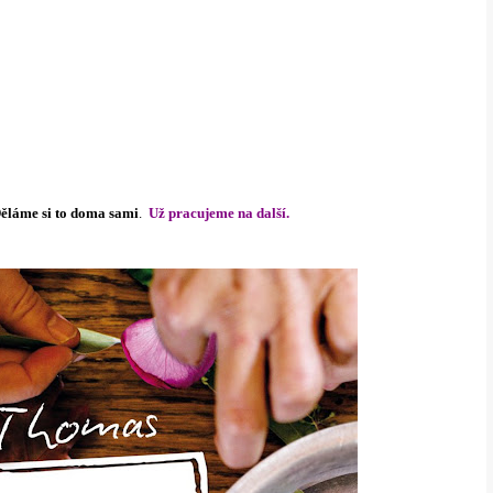
ěláme si to doma sami
.
Už pracujeme na další.