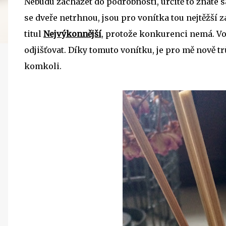
Nebudu zacházet do podrobností, určitě to znáte s
se dveře netrhnou, jsou pro vonítka tou nejtěžší 
titul
Nejvýkonnější
, protože konkurenci nemá. Von
odjišťovat. Díky tomuto vonítku, je pro mě nově tr
komkoli.