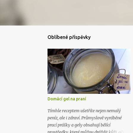
Oblíbené příspěvky
Domácí gel na praní
Tímhle receptem ušetříte nejen nemalý
peníz, ale i zdraví. Průmyslově vyráběné
prací prášky a gely obsahují bělící
prostředky, které můžou dráždit kůži, oči i