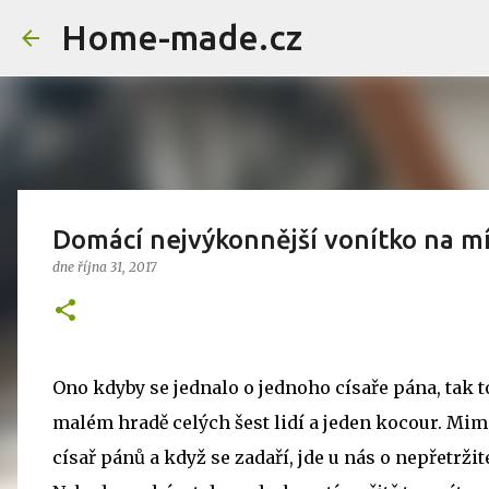
Home-made.cz
Domácí nejvýkonnější vonítko na mí
dne
října 31, 2017
Ono kdyby se jednalo o jednoho císaře pána, tak t
malém hradě celých šest lidí a jeden kocour. Mi
císař pánů a když se zadaří, jde u nás o nepřetrž