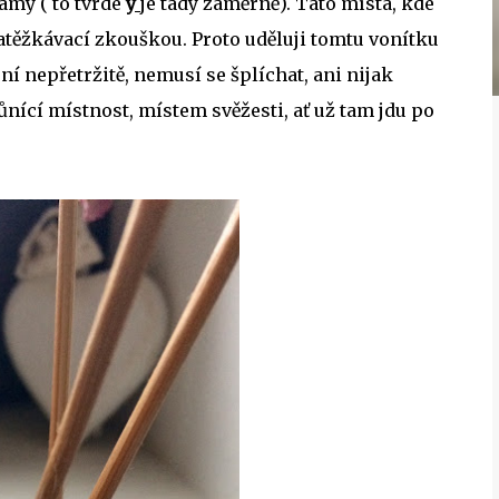
amy ( to tvrdé
y
je tady záměrně). Tato místa, kde
zatěžkávací zkouškou. Proto uděluji tomtu vonítku
í nepřetržitě, nemusí se šplíchat, ani nijak
ůnící místnost, místem svěžesti, ať už tam jdu po