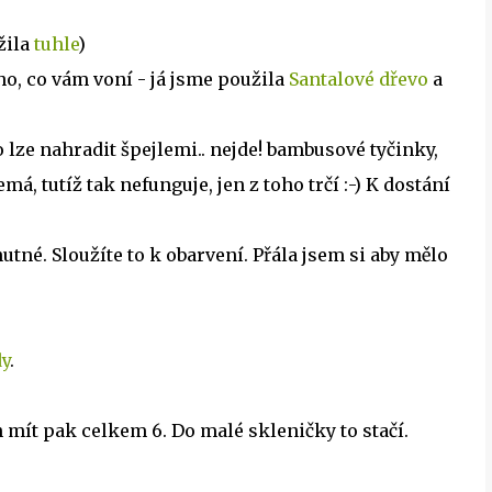
žila
tuhle
)
ho, co vám voní - já jsme použila
Santalové dřevo
a
 to lze nahradit špejlemi.. nejde! bambusové tyčinky,
má, tutíž tak nefunguje, jen z toho trčí :-) K dostání
utné. Sloužíte to k obarvení. Přála jsem si aby mělo
dy
.
 mít pak celkem 6. Do malé skleničky to stačí.