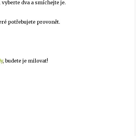
 vyberte dva a smíchejte je.
eré potřebujete provonět.
dy
, budete je milovat!