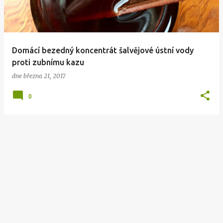
Domácí bezedný koncentrát šalvějové ústní vody
proti zubnímu kazu
dne
března 21, 2017
0