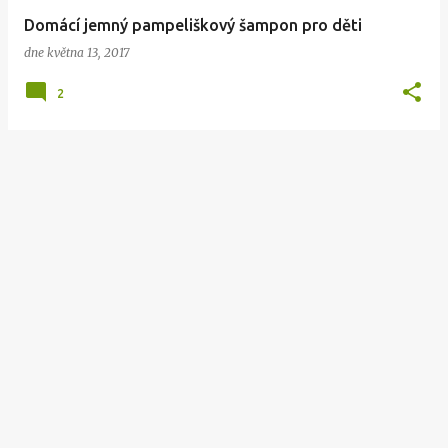
v
Domácí jemný pampeliškový šampon pro děti
k
dne
května 13, 2017
y
2