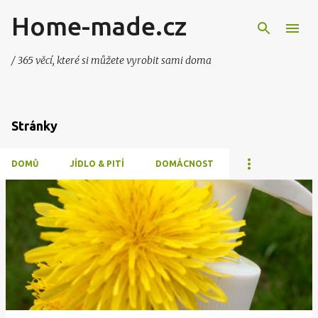
Home-made.cz
Přeskočit na hlavní obsah
/ 365 věcí, které si můžete vyrobit sami doma
Stránky
DOMŮ
JÍDLO & PITÍ
DOMÁCNOST
P
ř
í
s
p
ě