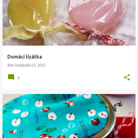
Domácí lízátka
dne
listopadu 07, 2012
5