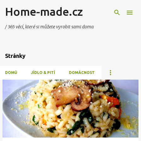
Home-made.cz
Přeskočit na hlavní obsah
/ 365 věcí, které si můžete vyrobit sami doma
Stránky
DOMŮ
JÍDLO & PITÍ
DOMÁCNOST
P
ř
í
s
p
ě