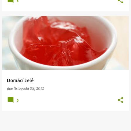
6
Domácí želé
dne
listopadu 08, 2012
0