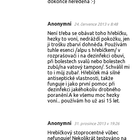
dokonce neředěná :-)
Anonymní
24. července 2013 v 8:48
Není třeba se obávat toho hřebíčku,
hezky to voní, nedráždí pokožku, jen
ji trošku zbarví dohněda. Používám
tuhle esenci /alpu s hřebíčkem/ v
rozprašovači i na dezinfekci obuvi,
při bolestech svalů nebo bolestech
zubů/na vatový tampon/. Schválil mi
to i můj zubař. Hřebíček má silné
antiseptické vlastnosti, takže
funguje i jako první pomoc při
dezinfekci jakéhokoliv drobného
poranění.A ke všemu moc hezky
voní... používám ho už asi 15 let.
Anonymní
31. prosince 2013 v 19:26
Hrebíčkový stoprocentně vůbec
nefunguje! Nekolikrát testováno na