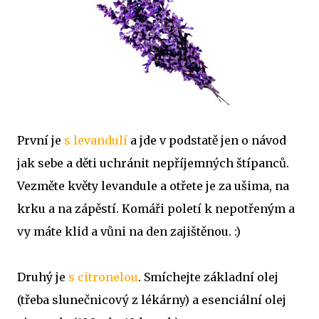
První je
s levandulí
a jde v podstatě jen o návod
jak sebe a děti uchránit nepříjemných štípanců.
Vezměte květy levandule a otřete je za ušima, na
krku a na zápěstí. Komáři poletí k nepotřeným a
vy máte klid a vůni na den zajištěnou. :)
Druhý je
s citronelou
. Smíchejte základní olej
(třeba slunečnicový z lékárny) a esenciální olej