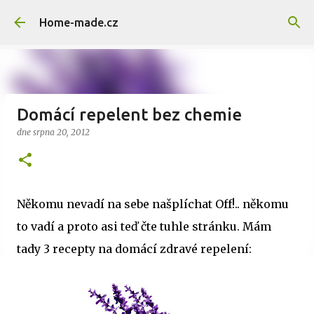
Přeskočit na hlavní obsah
Home-made.cz
Domácí repelent bez chemie
dne
srpna 20, 2012
Někomu nevadí na sebe našplíchat Off!.. někomu
to vadí a proto asi teď čte tuhle stránku. Mám
tady 3 recepty na domácí zdravé repelení: