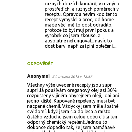
ruznych druzích komárů, v ruzných
prostředích, a ruznych poměrech v
receptu. Opravdu nevím kdo tento
recept vymyslel a proc, od home
made věcí mě to dost odradilo,
protoze to byl muj první pokus a
vyrobek co jsem zkousel a
absolutne nefungoval... navíc to
dost barví např. zašpiní oblečení....
ODPOVĚDĚT
Anonymní
24. března 2013 v 12:57
Všechny výše uvedené recepty jsou supr
supr! Já používám oreganový olej asi 30%
rozpuštěný v jiném obyčejném oleji, loni ani
jedno klíště. Kupované repelenty musí být
nacpané chemií. Vždycky jsem měla špatné
svědomí, když jsem šla do lesa a místo
čistého vzduchu jsem celou dobu cítila ten
odporný chemický repelent.Jednou to
dokonce dopadlo tak, že jsem namáhavě