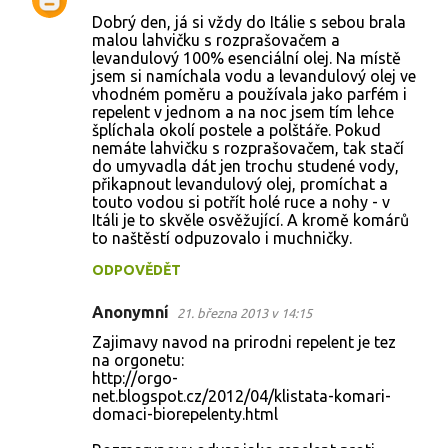
K
Dobrý den, já si vždy do Itálie s sebou brala
o
malou lahvičku s rozprašovačem a
levandulový 100% esenciální olej. Na místě
m
jsem si namíchala vodu a levandulový olej ve
e
vhodném poměru a používala jako parfém i
repelent v jednom a na noc jsem tím lehce
n
šplíchala okolí postele a polštáře. Pokud
t
nemáte lahvičku s rozprašovačem, tak stačí
do umyvadla dát jen trochu studené vody,
á
přikapnout levandulový olej, promíchat a
ř
touto vodou si potřít holé ruce a nohy - v
Itáli je to skvěle osvěžující. A kromě komárů
e
to naštěstí odpuzovalo i muchničky.
ODPOVĚDĚT
Anonymní
21. března 2013 v 14:15
Zajimavy navod na prirodni repelent je tez
na orgonetu:
http://orgo-
net.blogspot.cz/2012/04/klistata-komari-
domaci-biorepelenty.html