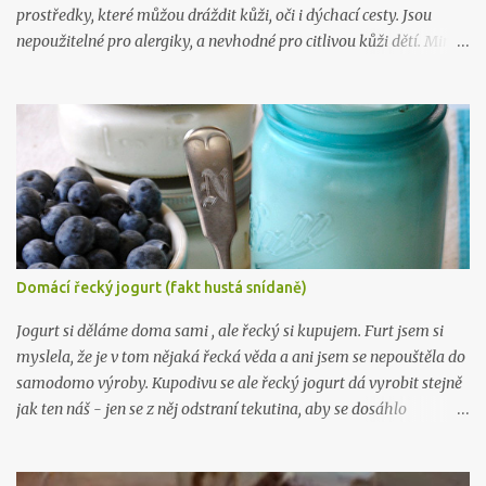
prostředky, které můžou dráždit kůži, oči i dýchací cesty. Jsou
nepoužitelné pro alergiky, a nevhodné pro citlivou kůži dětí. Mimo
to, výroba tohoto gelu vás přijde na 5 kč na litr a zabere vám 10
minut. Takže takhle .. :) Na 10 litrů pracího prostředku budete
potřebovat: 1 mýdlo na praní ( Marsejské , Jelen) 300 gr práškové
sody na praní (seženete ZDE ) 15 kapek esenciálního oleje dle
vlastního výběru (vybírejte ZDE ) 10 litrů vařící vody Mýdlo
nastrouhejte na jemno a rozmíchejte ve vroucí vodě, po rozpuštění
přimíchejte sodu, opět míchejte až do úplného rozpuštění, pak
přilívejte vařící vodu. Nechte zchladit a přidejte esenciální olej.
Nechte stát 24 hodin a je to. :) Chcete taky vyrábět víc? Pak tu
Domácí řecký jogurt (fakt hustá snídaně)
mám, ne 1, ne 2, ale už 3 knihy plné návodů , které vám poradí, jak
na to: Líbil se vám tenhle recept? Zkoukněte další návo...
Jogurt si děláme doma sami , ale řecký si kupujem. Furt jsem si
myslela, že je v tom nějaká řecká věda a ani jsem se nepouštěla do
samodomo výroby. Kupodivu se ale řecký jogurt dá vyrobit stejně
jak ten náš - jen se z něj odstraní tekutina, aby se dosáhlo
požadované hustoty, která je fakt hustá. Řeci rádi pojídají jogurt
(mimo čerstvého ovoce) s medem, pokud kombinaci neznáte,