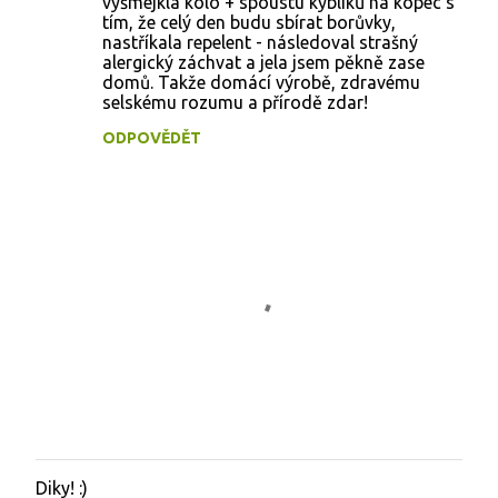
vyšmejkla kolo + spoustu kyblíků na kopec s
tím, že celý den budu sbírat borůvky,
nastříkala repelent - následoval strašný
alergický záchvat a jela jsem pěkně zase
domů. Takže domácí výrobě, zdravému
selskému rozumu a přírodě zdar!
ODPOVĚDĚT
Diky! :)
O