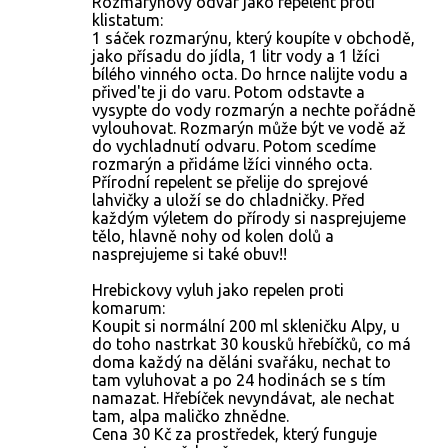
Rozmarynovy odvar jako repelent proti
klistatum:
1 sáček rozmarýnu, který koupíte v obchodě,
jako přísadu do jídla, 1 litr vody a 1 lžíci
bílého vinného octa. Do hrnce nalijte vodu a
přived'te ji do varu. Potom odstavte a
vysypte do vody rozmarýn a nechte pořádně
vylouhovat. Rozmarýn může být ve vodě až
do vychladnutí odvaru. Potom scedíme
rozmarýn a přidáme lžíci vinného octa.
Přírodní repelent se přelije do sprejové
lahvičky a uloží se do chladničky. Před
každým výletem do přírody si nasprejujeme
tělo, hlavně nohy od kolen dolů a
nasprejujeme si také obuv!!
Hrebickovy vyluh jako repelen proti
komarum:
Koupit si normální 200 ml skleničku Alpy, u
do toho nastrkat 30 kousků hřebíčků, co má
doma každý na děláni svařáku, nechat to
tam vyluhovat a po 24 hodinách se s tím
namazat. Hřebíček nevyndávat, ale nechat
tam, alpa maličko zhnědne.
Cena 30 Kč za prostředek, který funguje