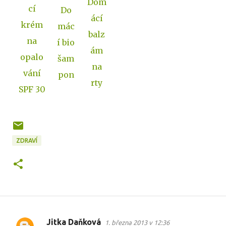
Dom
cí
Do
ácí
krém
mác
balz
na
í bio
ám
opalo
šam
na
vání
pon
rty
SPF 30
ZDRAVÍ
Jitka Daňková
1. března 2013 v 12:36