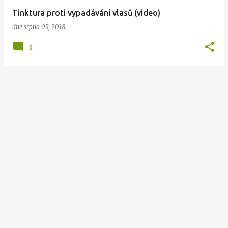
v
Tinktura proti vypadávání vlasů (video)
k
dne
srpna 05, 2018
y
0