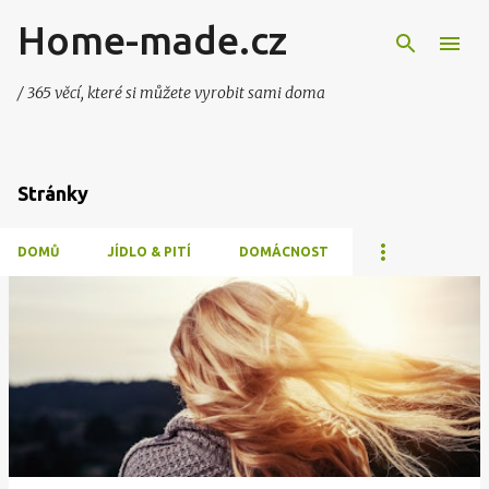
Home-made.cz
Přeskočit na hlavní obsah
/ 365 věcí, které si můžete vyrobit sami doma
Stránky
DOMŮ
JÍDLO & PITÍ
DOMÁCNOST
P
ř
í
s
p
ě