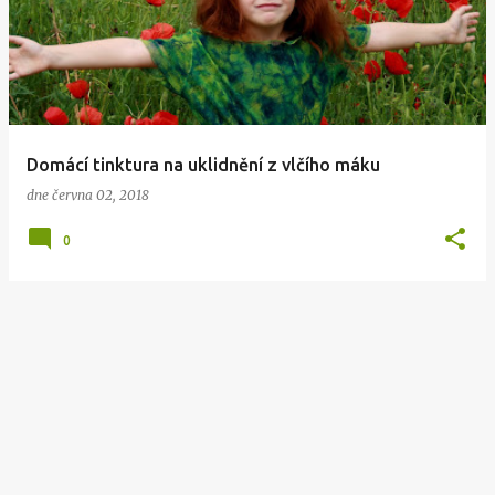
Domácí tinktura na uklidnění z vlčího máku
dne
června 02, 2018
0